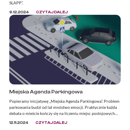
SLAPP”.
9.12.2024
CZYTAJ DALEJ
Miejska Agenda Parkingowa
Popieramy inicjatywę „Miejska Agenda Parkingowa”. Problem
parkowania budzi od lat mnóstwo emocji. Praktycznie każda
debata o mieście kończy się na liczeniu miejsc postojowych
lub zwracaniu uwagi na zastawione i zniszczone chodniki oraz
12.11.2024
CZYTAJ DALEJ
zdewastowaną zieleń. Mimo, że problem ten doskwiera