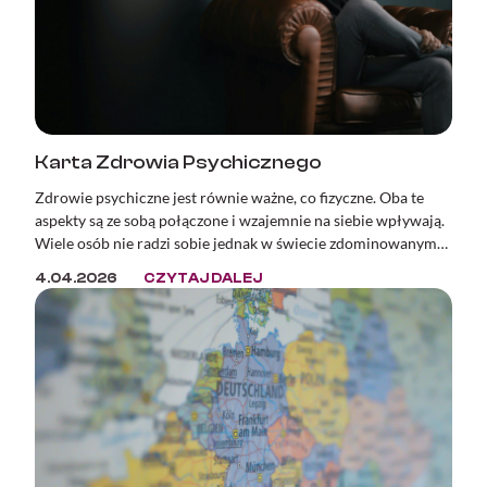
Karta Zdrowia Psychicznego
Zdrowie psychiczne jest równie ważne, co fizyczne. Oba te
aspekty są ze sobą połączone i wzajemnie na siebie wpływają.
Wiele osób nie radzi sobie jednak w świecie zdominowanym
przez masę bodźców oraz ciągłą presję. W wielu krajach, w
4.04.2026
CZYTAJ DALEJ
tym w Polsce, zaburzenia psychiczne znajdują się w ścisłej
czołówce przyczyn wystawiania zwolnień lekarskich i
orzeczeń o niezdolności do pracy.