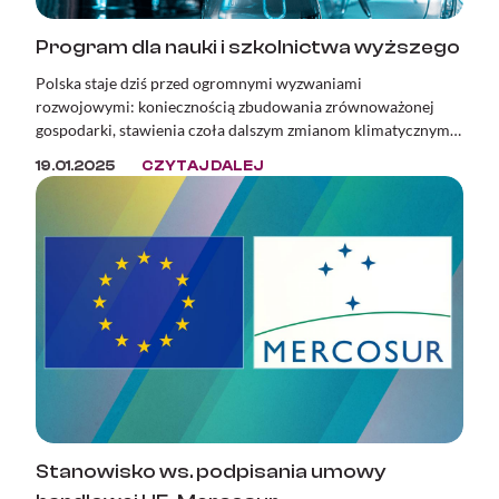
Program dla nauki i szkolnictwa wyższego
Polska staje dziś przed ogromnymi wyzwaniami
rozwojowymi: koniecznością zbudowania zrównoważonej
gospodarki, stawienia czoła dalszym zmianom klimatycznym i
adaptacją do tych, które już nastąpiły, a także pełnym
19.01.2025
CZYTAJ DALEJ
wykorzystaniem potencjału i szans wynikających z rewolucji
cyfrowej.
Stanowisko ws. podpisania umowy