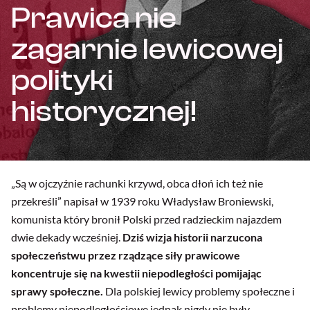
Prawica nie
zagarnie lewicowej
polityki
historycznej!
„Są w ojczyźnie rachunki krzywd, obca dłoń ich też nie
przekreśli” napisał w 1939 roku Władysław Broniewski,
komunista który bronił Polski przed radzieckim najazdem
dwie dekady wcześniej.
Dziś wizja historii narzucona
społeczeństwu przez rządzące siły prawicowe
koncentruje się na kwestii niepodległości pomijając
sprawy społeczne.
Dla polskiej lewicy problemy społeczne i
problemy niepodległościowe jednak nigdy nie były