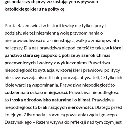
gospodarczych przy wzrastających wpływach
katolickiego kleru na politykę
.
Partia Razem widzi w historii lewicy nie tylko spory i
podziały, ale też niezmienną wolę przypominania o
niesprawiedliwości oraz nieustającą walkę o zmianę świata
na lepszy. Dla nas prawdziwa niepodległość to taka,
w której
państwo stara się zaspokoić potrzeby szerokich mas
pracowniczych i walczy z wykluczeniem
. Prawdziwa
niepodległość to sytuacja, w której kler i prawicowi politycy
nie zawłaszczają historii i nie pouczają obywateli, że tylko ich
idole warci są wspominania. Prawdziwa niepodległość to
codzienna troska o mniejszości
. Prawdziwa niepodległość
to
troska o środowisko naturalne i o klimat
. Prawdziwa
niepodległość to
brak rażących nierówności
. Dlatego przed
kolejnym 7 listopada - rocznicą powstania rządu Ignacego
Daszyńskiego – Razem wzywa do refleksji nad tym czym jest