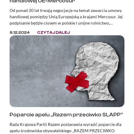
handlowej UE-Mercosur
Od ponad 20 lat trwają negocjacje na temat zawarcia umowy
handlowej pomiędzy Unią Europejską a krajami Mercosur. Jej
podpisanie będzie ciosem w polskie i unijne rolnictwo,
bezpieczeństwo żywnościowe, a także katastrofą pod
9.12.2024
CZYTAJ DALEJ
względem ekologicznym, klimatycznym i demokratycznym.
Poparcie apelu „Razem przeciwko SLAPP”
Rada Krajowa Partii Razem postanawia wyrazić poparcie dla
apelu środowiska obywatelskiego „RAZEM PRZECIWKO