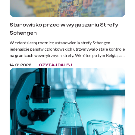
Stanowisko przeciw wygaszaniu Strefy
Schengen
W czterdziestą rocznicę ustanowienia strefy Schengen
jedenaście państw członkowskich utrzymywało stałe kontrole
na granicach wewnętrznych strefy. Wkrótce po tym Belgia, a
następnie Polska, ogłosiły zamiar wprowadzenia kontroli na
14.01.2026
CZYTAJ DALEJ
granicy z Niemcami. Podstawowe wolności Unii Europejskiej,
takie jak prawo obywateli państw członkowskich do
swobodnego przemieszczania się, nie są dziś należycie
chronione. Zjednoczona Europa bez kontroli granicznych —
jedno z największych osiągnięć pokojowej integracji
kontynentu — jest poświęcana dla bieżących celów
politycznych.