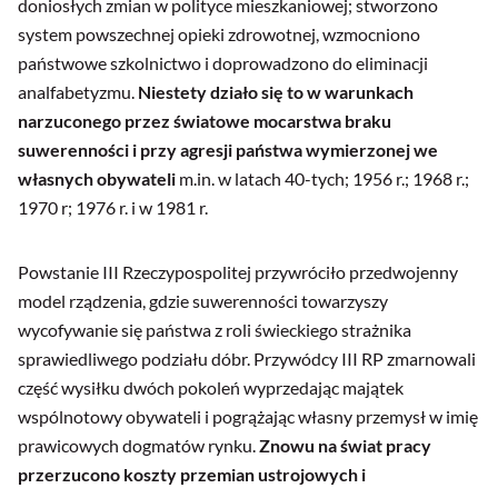
doniosłych zmian w polityce mieszkaniowej; stworzono
system powszechnej opieki zdrowotnej, wzmocniono
państwowe szkolnictwo i doprowadzono do eliminacji
analfabetyzmu.
Niestety działo się to w warunkach
narzuconego przez światowe mocarstwa braku
suwerenności i przy agresji państwa wymierzonej we
własnych obywateli
m.in. w latach 40-tych; 1956 r.; 1968 r.;
1970 r; 1976 r. i w 1981 r.
Powstanie III Rzeczypospolitej przywróciło przedwojenny
model rządzenia, gdzie suwerenności towarzyszy
wycofywanie się państwa z roli świeckiego strażnika
sprawiedliwego podziału dóbr. Przywódcy III RP zmarnowali
część wysiłku dwóch pokoleń wyprzedając majątek
wspólnotowy obywateli i pogrążając własny przemysł w imię
prawicowych dogmatów rynku.
Znowu na świat pracy
przerzucono koszty przemian ustrojowych i