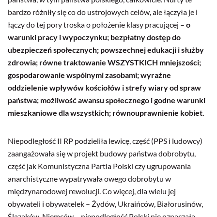
bardzo różniły się co do ustrojowych celów, ale łączyła je i
łączy do tej pory troska o położenie klasy pracującej –
o
warunki pracy i wypoczynku; bezpłatny dostęp do
ubezpieczeń społecznych; powszechnej edukacji i służby
zdrowia; równe traktowanie WSZYSTKICH mniejszości;
gospodarowanie wspólnymi zasobami; wyraźne
oddzielenie wpływów kościołów i strefy wiary od spraw
państwa; możliwość awansu społecznego i godne warunki
mieszkaniowe dla wszystkich; równouprawnienie kobiet.
Niepodległość II RP podzieliła lewicę, część (PPS i ludowcy)
zaangażowała się w projekt budowy państwa dobrobytu,
część jak Komunistyczna Partia Polski czy ugrupowania
anarchistyczne wypatrywała owego dobrobytu w
międzynarodowej rewolucji. Co więcej, dla wielu jej
obywateli i obywatelek – Żydów, Ukraińców, Białorusinów,
Ślązaków, Niemców – niepodległość Polski nie oznaczała