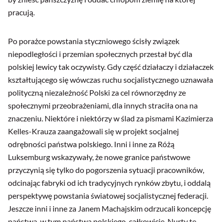
pracują.
Po porażce powstania styczniowego ścisły związek
niepodległości i przemian społecznych przestał być dla
polskiej lewicy tak oczywisty. Gdy część działaczy i działaczek
kształtującego się wówczas ruchu socjalistycznego uznawała
polityczną niezależność Polski za cel równorzędny ze
społecznymi przeobrażeniami, dla innych straciła ona na
znaczeniu. Niektóre i niektórzy w ślad za pismami Kazimierza
Kelles-Krauza zaangażowali się w projekt socjalnej
odrębności państwa polskiego. Inni i inne za Różą
Luksemburg wskazywały, że nowe granice państwowe
przyczynią się tylko do pogorszenia sytuacji pracowników,
odcinając fabryki od ich tradycyjnych rynków zbytu, i oddalą
perspektywę powstania światowej socjalistycznej federacji.
Jeszcze inni i inne za Janem Machajskim odrzucali koncepcję
państwa, w tym państwa polskiego, całkowicie. Nurty te