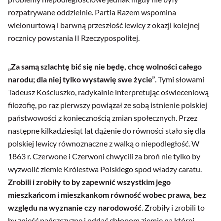
rozpatrywane oddzielnie. Partia Razem wspomina
wielonurtową i barwną przeszłość lewicy z okazji kolejnej
rocznicy powstania II Rzeczypospolitej.
„Za samą szlachtę bić się nie będę, chcę wolności całego
narodu; dla niej tylko wystawię swe życie”
. Tymi słowami
Tadeusz Kościuszko, radykalnie interpretując oświeceniową
filozofię, po raz pierwszy powiązał ze sobą istnienie polskiej
państwowości z koniecznością zmian społecznych. Przez
następne kilkadziesiąt lat dążenie do równości stało się dla
polskiej lewicy równoznaczne z walką o niepodległość. W
1863 r. Czerwone i Czerwoni chwycili za broń nie tylko by
wyzwolić ziemie Królestwa Polskiego spod władzy caratu.
Zrobili i zrobiły to by zapewnić wszystkim jego
mieszkańcom i mieszkankom równość wobec prawa, bez
względu na wyznanie czy narodowość
. Zrobiły i zrobili to
by znieść pańszczyznę i oddać chłopom ziemię na której