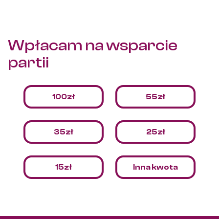
samorządom, to jego przyczyna tkwi w przepisach.
Wpłacam na
wsparcie
partii
100zł
55zł
35zł
25zł
15zł
Inna kwota