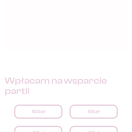
Wpłacam na
wsparcie
partii
100zł
55zł