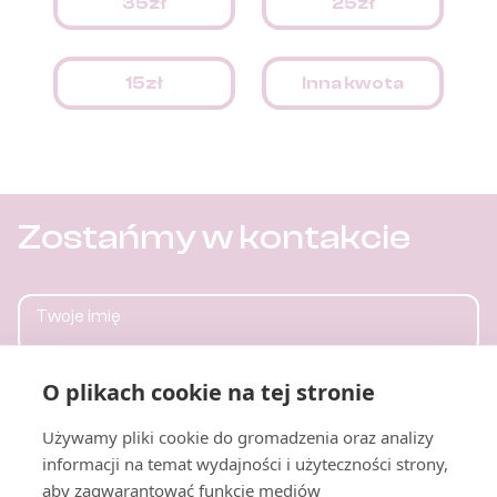
35zł
25zł
15zł
Inna kwota
Zostańmy w kontakcie
Twoje imię
Twoje nazwisko
O plikach cookie na tej stronie
Telefon
Używamy pliki cookie do gromadzenia oraz analizy
informacji na temat wydajności i użyteczności strony,
aby zagwarantować funkcje mediów
Twój e-mail