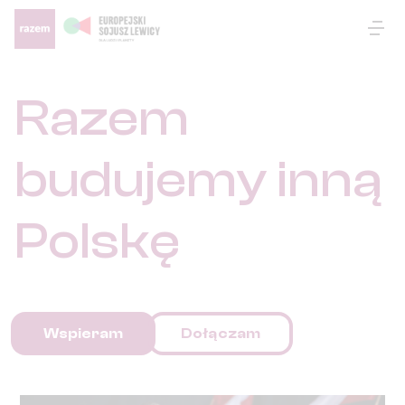
Otw
Razem
budujemy inną
Polskę
Wspieram
Dołączam