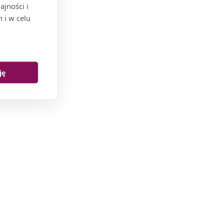
jności i
 i w celu
ję