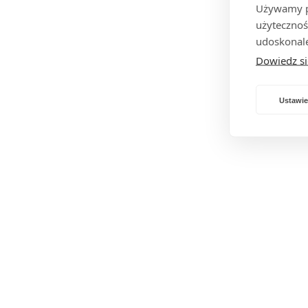
Używamy pl
użytecznoś
udoskonale
Dowiedz si
Ustawie