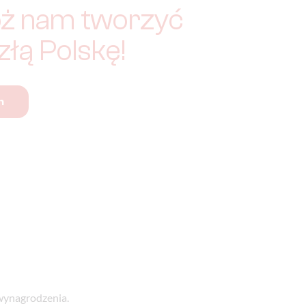
ż nam tworzyć
złą Polskę!
m
wynagrodzenia.