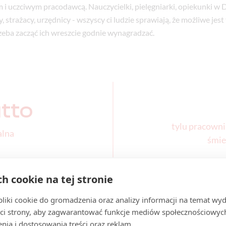
 i uczciwym pracodawcą. Nauczycielki, pielęgniarki, opiekunki w 
, strażacy, urzędnicy - wszyscy ci ludzie sprawiają, że możliwe je
zeba zacząć ich wreszcie godnie wynagradzać.
tto
tylu pracown
alna
śmie
ch cookie na tej stronie
iki cookie do gromadzenia oraz analizy informacji na temat wyda
e zatrudnienie
ci strony, aby zagwarantować funkcje mediów społecznościowych
nia i dostosowania treści oraz reklam.