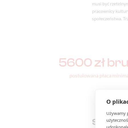
musi być rzetelnym
pracownicy kultury
społeczeństwa. Tr
5600 zł bru
postulowana płaca minim
O plika
Używamy pl
Stablin
użytecznoś
udoskonale