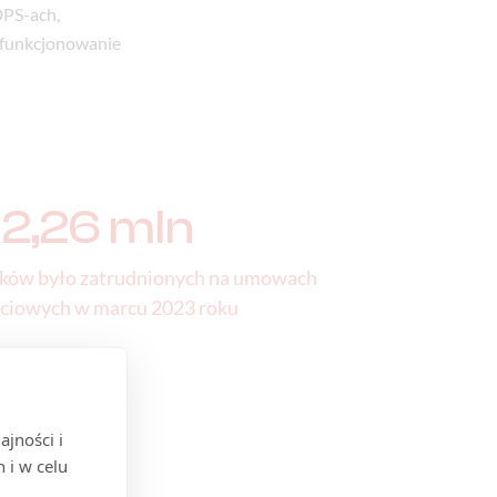
DPS-ach,
st funkcjonowanie
2,26 mln
ików było zatrudnionych na umowach
ciowych w marcu 2023 roku
jności i
 i w celu