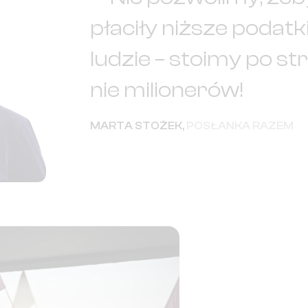
płaciły niższe podatki
ludzie – stoimy po st
nie milionerów!
MARTA STOŻEK
,
POSŁANKA RAZEM