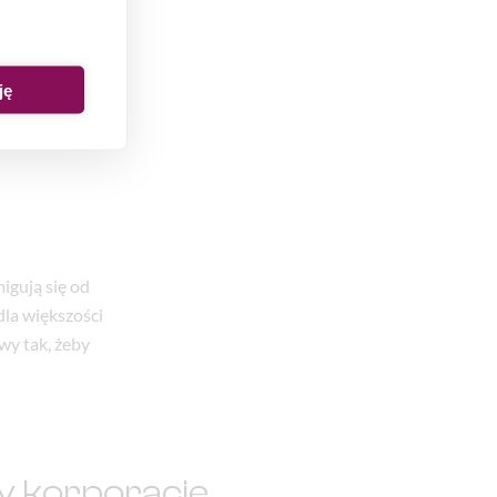
ne, stabilność i
bie zatrudnionej
warancji
ję
bezrobotnym.
igują się od
dla większości
wy tak, żeby
y korporacje