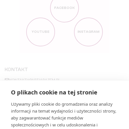
FACEBOOK
YOUTUBE
INSTAGRAM
KONTAKT
KONTAKT@PARTIARAZEM.PL
+48663483923
O plikach cookie na tej stronie
NOWY ŚWIAT 27
,
00-029
WARSZAWA
Używamy pliki cookie do gromadzenia oraz analizy
informacji na temat wydajności i użyteczności strony,
aby zagwarantować funkcje mediów
STRONY
społecznościowych i w celu udoskonalenia i