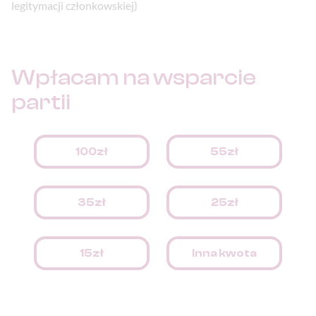
legitymacji członkowskiej)
Wpłacam na
wsparcie
partii
100zł
55zł
35zł
25zł
15zł
Inna kwota