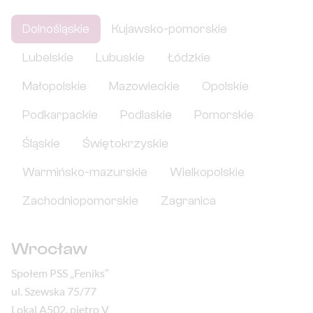
Dolnośląskie
Kujawsko-pomorskie
Lubelskie
Lubuskie
Łódzkie
Małopolskie
Mazowieckie
Opolskie
Podkarpackie
Podlaskie
Pomorskie
Śląskie
Świętokrzyskie
Warmińsko-mazurskie
Wielkopolskie
Zachodniopomorskie
Zagranica
Wrocław
Społem PSS „Feniks”
ul. Szewska 75/77
Lokal A502, piętro V