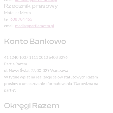
Rzecznik prasowy
Mateusz Merta
tel:
608 784 455
email:
media@partiarazem.pl
Konto Bankowe
41 1240 1037 1111 0010 6408 8296
Partia Razem
ul. Nowy Świat 27, 00-029 Warszawa
W tytule wpłat na realizację celów statutowych Razem
prosimy o umieszczanie sformułowania "Darowizna na
partię".
Okręgi Razem