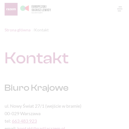
Otw
Strona główna
Kontakt
Kontakt
Biuro Krajowe
ul. Nowy Świat 27/1 (wejście w bramie)
00-029 Warszawa
tel:
663 483 923
email:
kontakt@partiarazem.pl