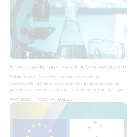
chronione. Zjednoczona Europa bez kontroli granicznych —
jedno z największych osiągnięć pokojowej integracji
kontynentu — jest poświęcana dla bieżących celów
politycznych.
Program dla nauki i szkolnictwa wyższego
Polska staje dziś przed ogromnymi wyzwaniami
rozwojowymi: koniecznością zbudowania zrównoważonej
gospodarki, stawienia czoła dalszym zmianom klimatycznym i
adaptacją do tych, które już nastąpiły, a także pełnym
19.01.2025
CZYTAJ DALEJ
wykorzystaniem potencjału i szans wynikających z rewolucji
cyfrowej.