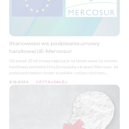
Stanowisko ws. podpisania umowy
handlowej UE-Mercosur
Od ponad 20 lat trwają negocjacje na temat zawarcia umowy
handlowej pomiędzy Unią Europejską a krajami Mercosur. Jej
podpisanie będzie ciosem w polskie i unijne rolnictwo,
bezpieczeństwo żywnościowe, a także katastrofą pod
9.12.2024
CZYTAJ DALEJ
względem ekologicznym, klimatycznym i demokratycznym.