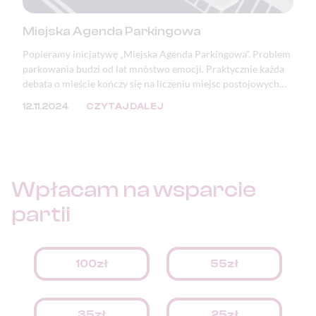
Miejska Agenda Parkingowa
Popieramy inicjatywę „Miejska Agenda Parkingowa”. Problem
parkowania budzi od lat mnóstwo emocji. Praktycznie każda
debata o mieście kończy się na liczeniu miejsc postojowych
lub zwracaniu uwagi na zastawione i zniszczone chodniki oraz
12.11.2024
CZYTAJ DALEJ
zdewastowaną zieleń. Mimo, że problem ten doskwiera
samorządom, to jego przyczyna tkwi w przepisach.
Wpłacam na
wsparcie
partii
100zł
55zł
35zł
25zł