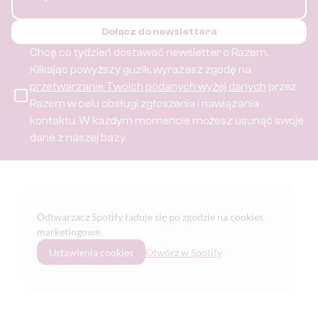
Dołącz do newslettera
Chcę co tydzień dostawać newsletter o Razem.
Klikając powyższy guzik, wyrażasz zgodę na
przetwarzanie Twoich podanych wyżej danych
przez
Razem w celu obsługi zgłoszenia i nawiązania
kontaktu.
W każdym momencie możesz usunąć swoje
dane z naszej bazy.
Odtwarzacz Spotify ładuje się po zgodzie na cookies
marketingowe.
Ustawienia cookies
Otwórz w Spotify