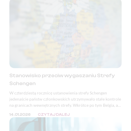
czołówce przyczyn wystawiania zwolnień lekarskich i
orzeczeń o niezdolności do pracy.
Stanowisko przeciw wygaszaniu Strefy
Schengen
W czterdziestą rocznicę ustanowienia strefy Schengen
jedenaście państw członkowskich utrzymywało stałe kontrole
na granicach wewnętrznych strefy. Wkrótce po tym Belgia, a
następnie Polska, ogłosiły zamiar wprowadzenia kontroli na
14.01.2026
CZYTAJ DALEJ
granicy z Niemcami. Podstawowe wolności Unii Europejskiej,
takie jak prawo obywateli państw członkowskich do
swobodnego przemieszczania się, nie są dziś należycie