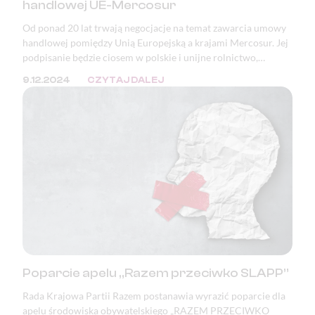
handlowej UE-Mercosur
Od ponad 20 lat trwają negocjacje na temat zawarcia umowy
handlowej pomiędzy Unią Europejską a krajami Mercosur. Jej
podpisanie będzie ciosem w polskie i unijne rolnictwo,
bezpieczeństwo żywnościowe, a także katastrofą pod
9.12.2024
CZYTAJ DALEJ
względem ekologicznym, klimatycznym i demokratycznym.
Poparcie apelu „Razem przeciwko SLAPP”
Rada Krajowa Partii Razem postanawia wyrazić poparcie dla
apelu środowiska obywatelskiego „RAZEM PRZECIWKO