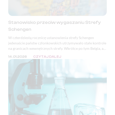
Stanowisko przeciw wygaszaniu Strefy
Schengen
W czterdziestą rocznicę ustanowienia strefy Schengen
jedenaście państw członkowskich utrzymywało stałe kontrole
na granicach wewnętrznych strefy. Wkrótce po tym Belgia, a
następnie Polska, ogłosiły zamiar wprowadzenia kontroli na
14.01.2026
CZYTAJ DALEJ
granicy z Niemcami. Podstawowe wolności Unii Europejskiej,
takie jak prawo obywateli państw członkowskich do
swobodnego przemieszczania się, nie są dziś należycie
chronione. Zjednoczona Europa bez kontroli granicznych —
jedno z największych osiągnięć pokojowej integracji
kontynentu — jest poświęcana dla bieżących celów
politycznych.