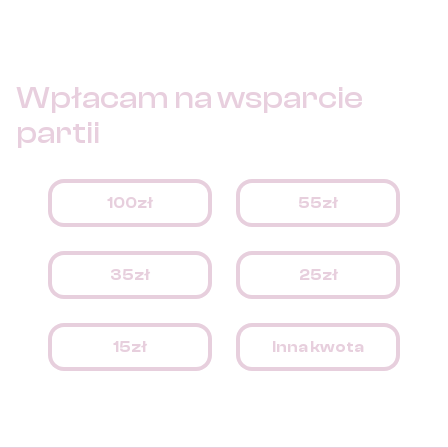
samorządom, to jego przyczyna tkwi w przepisach.
Wpłacam na
wsparcie
partii
100zł
55zł
35zł
25zł
15zł
Inna kwota