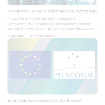
Program dla nauki i szkolnictwa wyższego
Polska staje dziś przed ogromnymi wyzwaniami
rozwojowymi: koniecznością zbudowania zrównoważonej
gospodarki, stawienia czoła dalszym zmianom klimatycznym i
adaptacją do tych, które już nastąpiły, a także pełnym
19.01.2025
CZYTAJ DALEJ
wykorzystaniem potencjału i szans wynikających z rewolucji
cyfrowej.
Stanowisko ws. podpisania umowy