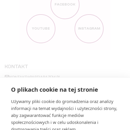
FACEBOOK
YOUTUBE
INSTAGRAM
KONTAKT
KONTAKT@PARTIARAZEM.PL
+48663483923
O plikach cookie na tej stronie
NOWY ŚWIAT 27
,
00-029
WARSZAWA
Używamy pliki cookie do gromadzenia oraz analizy
informacji na temat wydajności i użyteczności strony,
aby zagwarantować funkcje mediów
STRONY
społecznościowych i w celu udoskonalenia i
PROGRAM
FILARY
dostosowania treści oraz reklam.