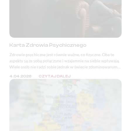
Karta Zdrowia Psychicznego
Zdrowie psychiczne jest równie ważne, co fizyczne. Oba te
aspekty są ze sobą połączone i wzajemnie na siebie wpływają.
Wiele osób nie radzi sobie jednak w świecie zdominowanym
przez masę bodźców oraz ciągłą presję. W wielu krajach, w
4.04.2026
CZYTAJ DALEJ
tym w Polsce, zaburzenia psychiczne znajdują się w ścisłej
czołówce przyczyn wystawiania zwolnień lekarskich i
orzeczeń o niezdolności do pracy.