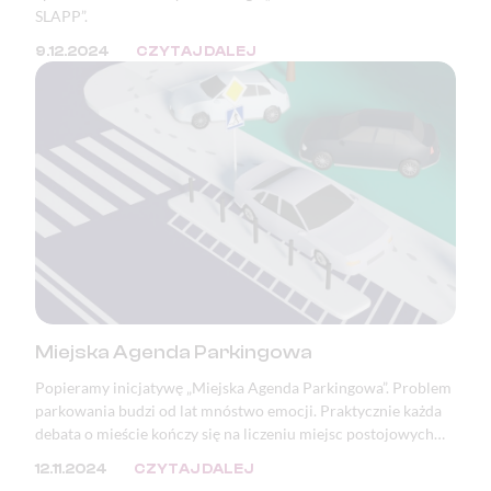
SLAPP”.
9.12.2024
CZYTAJ DALEJ
Miejska Agenda Parkingowa
Popieramy inicjatywę „Miejska Agenda Parkingowa”. Problem
parkowania budzi od lat mnóstwo emocji. Praktycznie każda
debata o mieście kończy się na liczeniu miejsc postojowych
lub zwracaniu uwagi na zastawione i zniszczone chodniki oraz
12.11.2024
CZYTAJ DALEJ
zdewastowaną zieleń. Mimo, że problem ten doskwiera