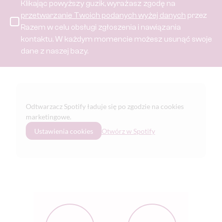
Klikając powyższy guzik, wyrażasz zgodę na
przetwarzanie Twoich podanych wyżej danych
przez
Razem w celu obsługi zgłoszenia i nawiązania
kontaktu.
W każdym momencie możesz usunąć swoje
dane z naszej bazy.
Odtwarzacz Spotify ładuje się po zgodzie na cookies
marketingowe.
Ustawienia cookies
Otwórz w Spotify