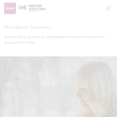
Otw
Strona główna
Stanowiska
Stanowisko w sprawie sprawiedliwego traktowania wszystkich
pracujących matek