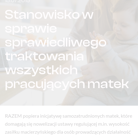
15.07.2015
Stanowisko w
sprawie
sprawiedliwego
traktowania
wszystkich
pracujących matek
RAZEM popiera inicjatywę samozatrudnionych matek, które
domagają się nowelizacji ustawy regulującej m.in. wysokość
zasiłku macierzyńskiego dla osób prowadzących działalność