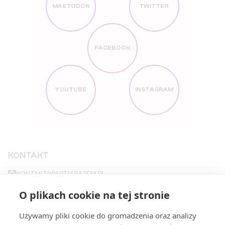
MASTODON
TWITTER
FACEBOOK
YOUTUBE
INSTAGRAM
KONTAKT
KONTAKT@PARTIARAZEM.PL
+48663483923
O plikach cookie na tej stronie
NOWY ŚWIAT 27
,
00-029
WARSZAWA
Używamy pliki cookie do gromadzenia oraz analizy