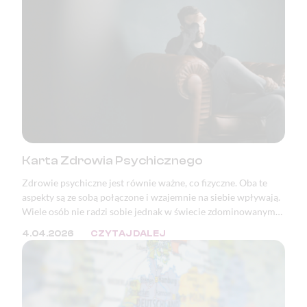
Karta Zdrowia Psychicznego
Zdrowie psychiczne jest równie ważne, co fizyczne. Oba te
aspekty są ze sobą połączone i wzajemnie na siebie wpływają.
Wiele osób nie radzi sobie jednak w świecie zdominowanym
przez masę bodźców oraz ciągłą presję. W wielu krajach, w
4.04.2026
CZYTAJ DALEJ
tym w Polsce, zaburzenia psychiczne znajdują się w ścisłej
czołówce przyczyn wystawiania zwolnień lekarskich i
orzeczeń o niezdolności do pracy.