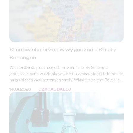
Stanowisko przeciw wygaszaniu Strefy
Schengen
W czterdziestą rocznicę ustanowienia strefy Schengen
jedenaście państw członkowskich utrzymywało stałe kontrole
na granicach wewnętrznych strefy. Wkrótce po tym Belgia, a
następnie Polska, ogłosiły zamiar wprowadzenia kontroli na
14.01.2026
CZYTAJ DALEJ
granicy z Niemcami. Podstawowe wolności Unii Europejskiej,
takie jak prawo obywateli państw członkowskich do
swobodnego przemieszczania się, nie są dziś należycie
chronione. Zjednoczona Europa bez kontroli granicznych —
jedno z największych osiągnięć pokojowej integracji
kontynentu — jest poświęcana dla bieżących celów
politycznych.