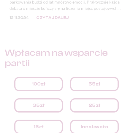
parkowania budzi od lat mnóstwo emocji. Praktycznie każda
debata o mieście kończy się na liczeniu miejsc postojowych
lub zwracaniu uwagi na zastawione i zniszczone chodniki oraz
12.11.2024
CZYTAJ DALEJ
zdewastowaną zieleń. Mimo, że problem ten doskwiera
samorządom, to jego przyczyna tkwi w przepisach.
Wpłacam na
wsparcie
partii
100zł
55zł
35zł
25zł
15zł
Inna kwota