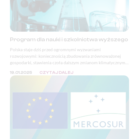
Program dla nauki i szkolnictwa wyższego
Polska staje dziś przed ogromnymi wyzwaniami
rozwojowymi: koniecznością zbudowania zrównoważonej
gospodarki, stawienia czoła dalszym zmianom klimatycznym i
adaptacją do tych, które już nastąpiły, a także pełnym
19.01.2025
CZYTAJ DALEJ
wykorzystaniem potencjału i szans wynikających z rewolucji
cyfrowej.