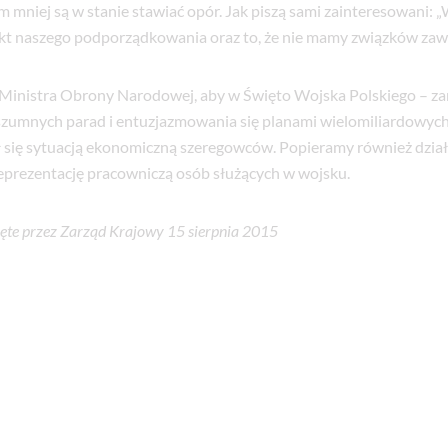
m mniej są w stanie stawiać opór. Jak piszą sami zainteresowani: 
akt naszego podporządkowania oraz to, że nie mamy związków za
nistra Obrony Narodowej, aby w Święto Wojska Polskiego – za
szumnych parad i entuzjazmowania się planami wielomiliardowy
ął się sytuacją ekonomiczną szeregowców. Popieramy również dzia
reprezentację pracowniczą osób służących w wojsku.
ęte przez Zarząd Krajowy 15 sierpnia 2015