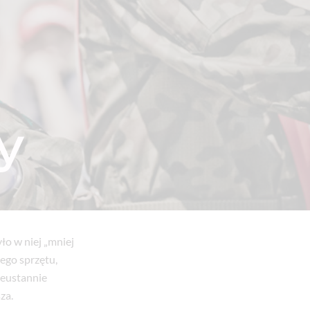
y
ło w niej „mniej
iego sprzętu,
ieustannie
za.