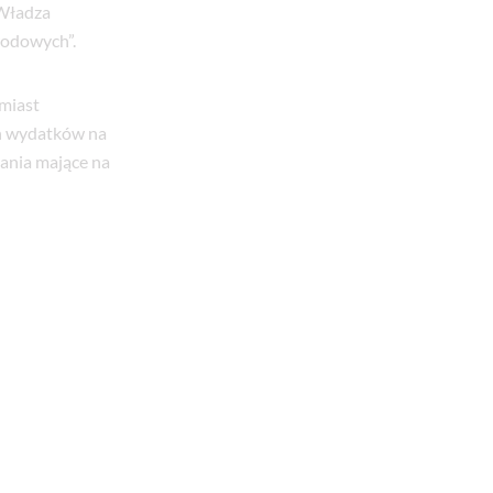
„Władza
wodowych”.
miast
ch wydatków na
łania mające na