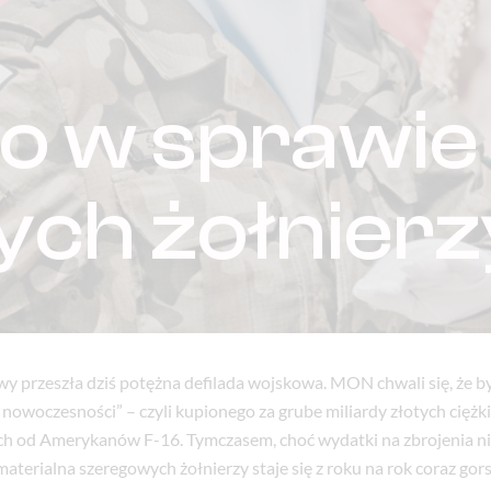
o w sprawie
ch żołnierz
y przeszła dziś potężna defilada wojskowa. MON chwali się, że by
ej nowoczesności” – czyli kupionego za grube miliardy złotych ciężk
ch od Amerykanów F-16. Tymczasem, choć wydatki na zbrojenia n
materialna szeregowych żołnierzy staje się z roku na rok coraz gors