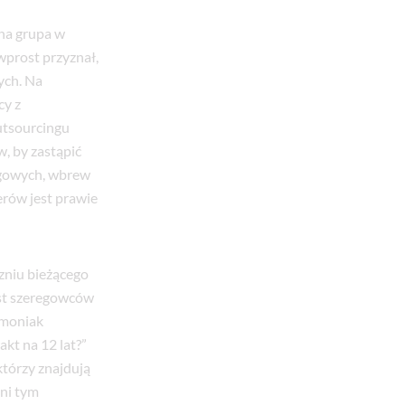
na grupa w
wprost przyznał,
ych. Na
cy z
utsourcingu
, by zastąpić
regowych, wbrew
erów jest prawie
zniu bieżącego
est szeregowców
emoniak
kt na 12 lat?”
którzy znajdują
ani tym