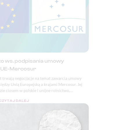
o ws. podpisania umowy
 UE-Mercosur
t trwają negocjacje na temat zawarcia umowy
ędzy Unią Europejską a krajami Mercosur. Jej
ie ciosem w polskie i unijne rolnictwo,
 żywnościowe, a także katastrofą pod względem
CZYTAJ DALEJ
 klimatycznym i demokratycznym.