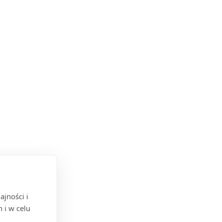
jności i
 i w celu