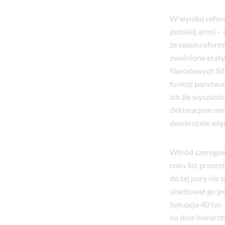
W wyniku reform
polskiej armii 
że celem reform
zwolnione etaty 
Narodowych Sił
funkcji państwa
ich źle wyszkol
deklaracjom mini
dwukrotnie więc
Wśród szeregowy
roku list prote
do tej pory nie
skwitował go je
Sytuacja 40 tys.
na dole hierarch