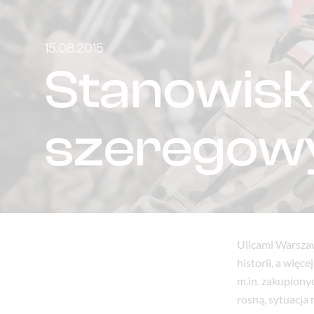
15.08.2015
Stanowisk
szeregowy
Ulicami Warszaw
historii, a więc
m.in. zakupiony
rosną, sytuacja 