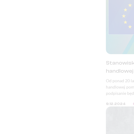
Stanowisk
handlowej
Od ponad 20 la
handlowej pomi
podpisanie będz
bezpieczeństwo
9.12.2024
ekologicznym,