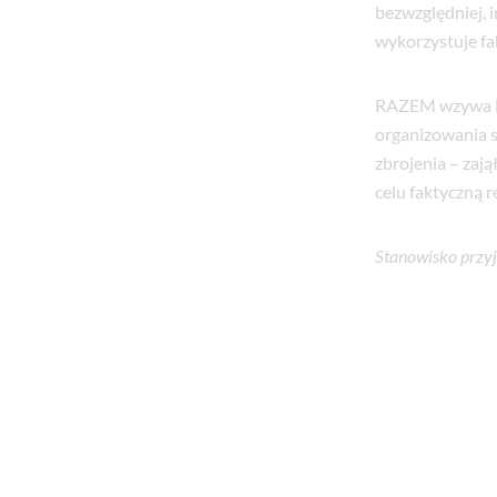
bezwzględniej, i
wykorzystuje f
RAZEM wzywa Mi
organizowania 
zbrojenia – zaj
celu faktyczną 
Stanowisko przyj