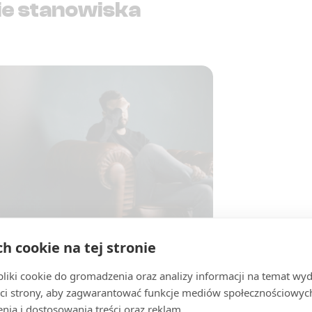
ie stanowiska
ch cookie na tej stronie
owia Psychicznego
iki cookie do gromadzenia oraz analizy informacji na temat wyda
czne jest równie ważne, co fizyczne. Oba te
sobą połączone i wzajemnie na siebie wpływają.
ci strony, aby zagwarantować funkcje mediów społecznościowych
 radzi sobie jednak w świecie zdominowanym
nia i dostosowania treści oraz reklam.