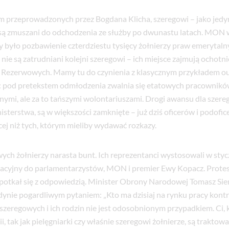
 przeprowadzonych przez Bogdana Klicha, szeregowi – jako jedy
– są zmuszani do odchodzenia ze służby po dwunastu latach. MON 
y było pozbawienie czterdziestu tysięcy żołnierzy praw emerytaln
nie są zatrudniani kolejni szeregowi – ich miejsce zajmują ochotni
 Rezerwowych. Mamy tu do czynienia z klasycznym przykładem o
: pod pretekstem odmłodzenia zwalnia się etatowych pracowników
onymi, ale za to tańszymi wolontariuszami. Drogi awansu dla sze
sterstwa, są w większości zamknięte – już dziś oficerów i podofic
ej niż tych, którym mieliby wydawać rozkazy.
ch żołnierzy narasta bunt. Ich reprezentanci wystosowali w styc
stacyjny do parlamentarzystów, MON i premier Ewy Kopacz. Prot
 spotkał się z odpowiedzią. Minister Obrony Narodowej Tomasz Si
dynie pogardliwym pytaniem: „Kto ma dzisiaj na rynku pracy kontra
 szeregowych i ich rodzin nie jest odosobnionym przypadkiem. Ci, 
ii, tak jak pielęgniarki czy właśnie szeregowi żołnierze, są traktow