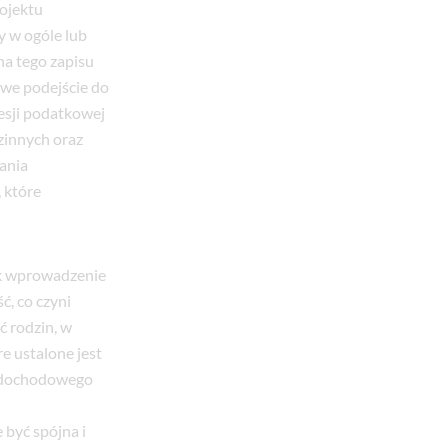
rojektu
y w ogóle lub
na tego zapisu
owe podejście do
esji podatkowej
zinnych oraz
ania
 które
ak wprowadzenie
, co czyni
 rodzin, w
e ustalone jest
m dochodowego
 być spójna i