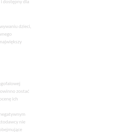
i dostępny dla
wywaniu dzieci,
ownego
 największy
ługofalowej
powinno zostać
ocenę ich
e negatywnym
ktodawcy nie
 obejmujące