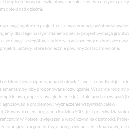
t bezpieczeństwo mieszkaniowe, bezpieczeństwo na rynku pracy 
em opieki nad dziećmi.
iśmy uwagi ogólne do projektu ustawy o pomocy państwa w wycho
zujemy, dlaczego naszym zdaniem obecny projekt wymaga grunt
 także uwagi szczegółowe, w których wskazujemy na budzące nasz
 projektu ustawy, które koniecznie powinny zostać zmienione.
i rodzinnej jest rozpoczynana od niewłaściwej strony. Brak jest d
ej elementem byłoby proponowane rozwiązanie. Wsparcie rodziny 
mpleksowo, poprzez uwzględnienie już istniejących rozwiązań (i 
zdiagnozowanie problemów i wyznaczenie wszystkich celów
nej. Głównym celem programu Rodzina 500+ jest przeciwdziałani
ficznym w Polsce i zwiększenie współczynnika dzietności. Proje
rzekonujących argumentów, dlaczego świadczenie finansowe, nie