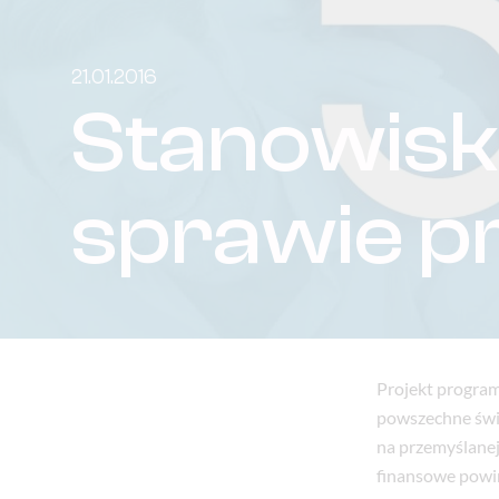
21.01.2016
Stanowisk
sprawie p
Projekt program
powszechne świa
na przemyślanej
finansowe powin