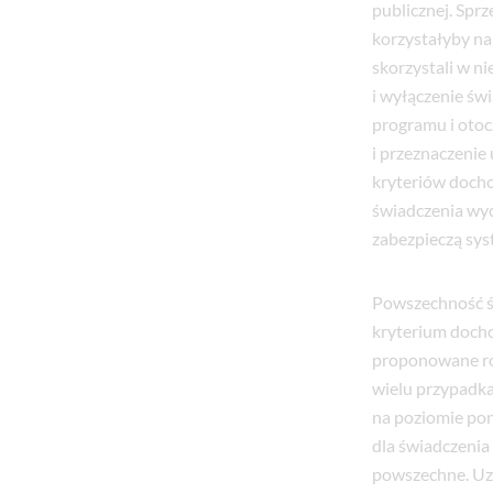
publicznej. Spr
korzystałyby na
skorzystali w n
i wyłączenie św
programu i otoc
i przeznaczenie
kryteriów doch
świadczenia wy
zabezpieczą sys
Powszechność ś
kryterium docho
proponowane roz
wielu przypadka
na poziomie po
dla świadczenia
powszechne. Uza