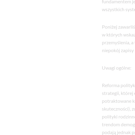
fundamentem jes
wszystkich syst
Poniżej zawarl
w których wska
przemyślenia, a
niepokój zapisy
Uwagi ogólne:
Reforma polityk
strategii, któr
potraktowane ko
skuteczności), 
polityki rodzin
trendom demogra
podają jednak p