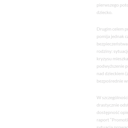
pierwszego poto
dziecko.
Drugim celem p
pomija jednak c
bezpieczeństwa 
rodziny: sytuac
kryzysu mieszka
podwyższenie pł
nad dzieckiem (z
bezpośrednie ws
W szczególności
drastycznie odst
dostępność opie
raport “Promotin
sytuacja prowadz