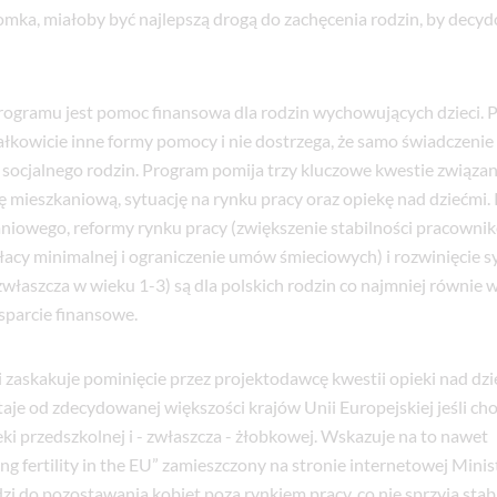
mka, miałoby być najlepszą drogą do zachęcenia rodzin, by decyd
rogramu jest pomoc finansowa dla rodzin wychowujących dzieci. 
ałkowicie inne formy pomocy i nie dostrzega, że samo świadczenie
socjalnego rodzin. Program pomija trzy kluczowe kwestie związan
ję mieszkaniową, sytuację na rynku pracy oraz opiekę nad dziećmi.
niowego, reformy rynku pracy (zwiększenie stabilności pracowni
acy minimalnej i ograniczenie umów śmieciowych) i rozwinięcie s
właszcza w wieku 1-3) są dla polskich rodzin co najmniej równie w
parcie finansowe.
 zaskakuje pominięcie przez projektodawcę kwestii opieki nad dzi
aje od zdecydowanej większości krajów Unii Europejskiej jeśli cho
ki przedszkolnej i - zwłaszcza - żłobkowej. Wskazuje na to nawet
g fertility in the EU” zamieszczony na stronie internetowej Minis
i do pozostawania kobiet poza rynkiem pracy, co nie sprzyja stabi