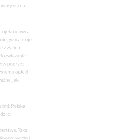
owały się na
Projektodawca
 nie gwarantuje
e z życiem
 Rozwiązanie
ków poprzez
ystemu opieki
ażne, jak
ećmi. Polska
dzi o
terstwa. Taka
lności rodzin i