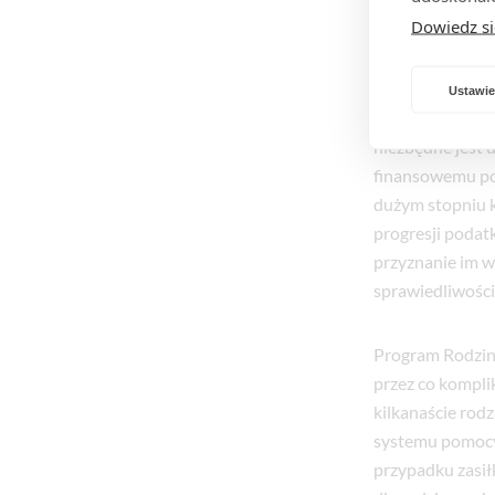
waloryzację zas
Dowiedz si
Nasze zdziwieni
Ustawie
systemu transfe
niezbędne jest
finansowemu pow
dużym stopniu k
progresji podat
przyznanie im w
sprawiedliwości
Program Rodzina
przez co komplik
kilkanaście rod
systemu pomocy 
przypadku zasił