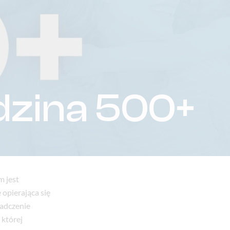
dzina 500+
m jest
opierająca się
iadczenie
 której