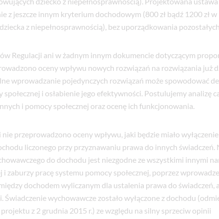
howujących dziecko z niepełnosprawnością). Projektowana ustaw
e z jeszcze innym kryterium dochodowym (800 zł bądź 1200 zł w
ziecka z niepełnosprawnością), bez uporządkowania pozostałych
ów Regulacji ani w żadnym innym dokumencie dotyczącym prop
rowadzono oceny wpływu nowych rozwiązań na rozwiązania już dzi
lne wprowadzanie pojedynczych rozwiązań może spowodować des
społecznej i osłabienie jego efektywności. Postulujemy analizę 
nnych i pomocy społecznej oraz ocenę ich funkcjonowania.
 nie przeprowadzono oceny wpływu, jaki będzie miało wyłączeni
ochodu liczonego przy przyznawaniu prawa do innych świadczeń. 
chowawczego do dochodu jest niezgodne ze wszystkimi innymi na
nej i zaburzy pracę systemu pomocy społecznej, poprzez wprowadze
omiędzy dochodem wyliczanym dla ustalenia prawa do świadczeń,
i. Świadczenie wychowawcze zostało wyłączone z dochodu (odmie
 projektu z 2 grudnia 2015 r.) ze względu na silny sprzeciw opinii