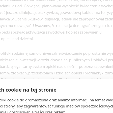
iadaniu dzieci. Co więcej, planowana wysokość świadczenia wyc
 jeszcze silniejszą dezaktywizację zawodową kobiet - na to ryz
dawca w Ocenie Skutków Regulacji, jednak nie zaproponował żad
cych mu rozwiązań. Uważamy, że realizacja demograficznego celu
e będą sprzyjać aktywizacji zawodowej kobiet i zapewnieniu
 opieki nad dziećmi.
polityki rodzinnej samo uniwersalne świadczenie po prostu nie wys
większenie inwestycji w rozbudowę sieci publicznych żłobków i prz
ardziej egalitarny system opieki nad dziećmi, poprzez zapewnien
iom w żłobkach, przedszkolach i szkołach opieki i profilaktyki zd
j), bezpłatnych posiłków, a także zlikwidowanie wszelkich innyc
jach edukacji i opieki, np. opłat za wycieczki szkolne. Pozwoli to
ch cookie na tej stronie
łanie dramatycznemu zjawisku niedożywienia dzieci oraz proble
je źródło dyskryminacji dzieci z uboższych rodzin, która zdarza si
iki cookie do gromadzenia oraz analizy informacji na temat wyda
lnych i przedszkolnych. Konieczne jest także skierowanie środkó
ci strony, aby zagwarantować funkcje mediów społecznościowych
nia i dostosowania treści oraz reklam.
ryteriów dochodowych i wysokości świadczeń rodzinnych, przede