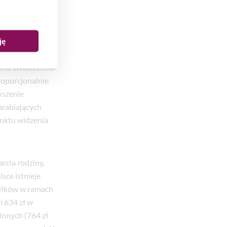
aniu od całego
ję
opieramy,
emu świadczeniu
roporcjonalnie
kszenie
arabiających
unktu widzenia
rcia rodziny,
sce istnieje
asiłków w ramach
 634 zł w
innych (764 zł