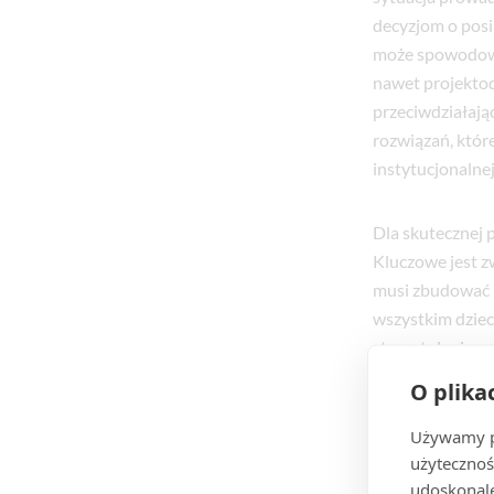
decyzjom o pos
może spowodować
nawet projekto
przeciwdziałają
rozwiązań, któr
instytucjonalnej
Dla skutecznej 
Kluczowe jest z
musi zbudować b
wszystkim dziec
stomatologiczne
opłat w instytuc
O plika
na przeciwdzia
a także zlikwidu
Używamy pl
stołówkach szko
użytecznoś
udoskonale
podwyższenie k