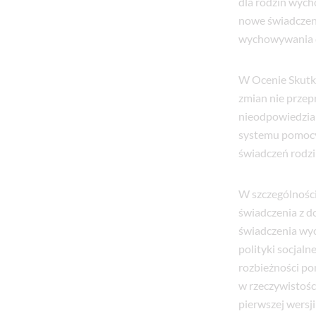
dla rodzin wyc
nowe świadczeni
wychowywania d
W Ocenie Skutk
zmian nie przep
nieodpowiedzia
systemu pomocy 
świadczeń rodzi
W szczególności
świadczenia z d
świadczenia wy
polityki socjal
rozbieżności p
w rzeczywistośc
pierwszej wersji