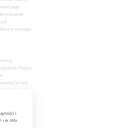
howawczego
yko wskazuje
nych
 reformy wymaga
tarczy.
edszkoli. Polska
ie
rowotnej (w tym
h dodatkowych
mom zdrowotnym,
ę nagminnie w
jności i
w na
 i w celu
 wszystkim na