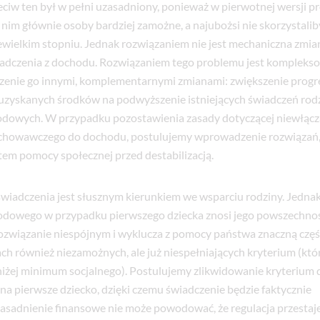
zeciw ten był w pełni uzasadniony, ponieważ w pierwotnej wersji p
 nim głównie osoby bardziej zamożne, a najubożsi nie skorzystalib
iewielkim stopniu. Jednak rozwiązaniem nie jest mechaniczna zmia
iadczenia z dochodu. Rozwiązaniem tego problemu jest kompleks
zenie go innymi, komplementarnymi zmianami: zwiększenie progr
 uzyskanych środków na podwyższenie istniejących świadczeń rod
odowych. W przypadku pozostawienia zasady dotyczącej niewłącz
chowawczego do dochodu, postulujemy wprowadzenie rozwiązań,
tem pomocy społecznej przed destabilizacją.
wiadczenia jest słusznym kierunkiem we wsparciu rodziny. Jedn
dowego w przypadku pierwszego dziecka znosi jego powszechność
wiązanie niespójnym i wyklucza z pomocy państwa znaczną część
ch również niezamożnych, ale już niespełniających kryterium (któr
niżej minimum socjalnego). Postulujemy zlikwidowanie kryteriu
 na pierwsze dziecko, dzięki czemu świadczenie będzie faktycznie
sadnienie finansowe nie może powodować, że regulacja przestaje