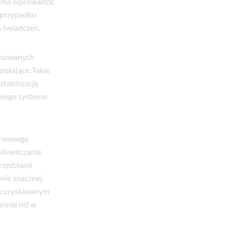
a ma wprowadzić
 przypadku
 świadczeń.
onowanych
ałające. Takie
tabilizację
całego systemu
e nowego
Niewliczanie
rzędziami
nie znacznej
 a uzyskiwanym
nnie niż w