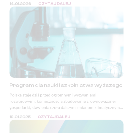
następnie Polska, ogłosiły zamiar wprowadzenia kontroli na
14.01.2026
CZYTAJ DALEJ
granicy z Niemcami. Podstawowe wolności Unii Europejskiej,
takie jak prawo obywateli państw członkowskich do
swobodnego przemieszczania się, nie są dziś należycie
chronione. Zjednoczona Europa bez kontroli granicznych —
jedno z największych osiągnięć pokojowej integracji
kontynentu — jest poświęcana dla bieżących celów
politycznych.
Program dla nauki i szkolnictwa wyższego
Polska staje dziś przed ogromnymi wyzwaniami
rozwojowymi: koniecznością zbudowania zrównoważonej
gospodarki, stawienia czoła dalszym zmianom klimatycznym i
adaptacją do tych, które już nastąpiły, a także pełnym
19.01.2025
CZYTAJ DALEJ
wykorzystaniem potencjału i szans wynikających z rewolucji
cyfrowej.