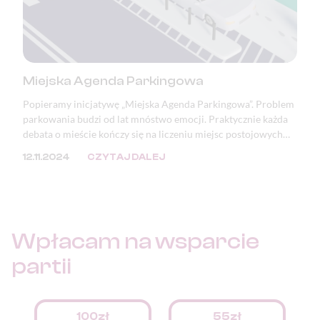
Miejska Agenda Parkingowa
Popieramy inicjatywę „Miejska Agenda Parkingowa”. Problem
parkowania budzi od lat mnóstwo emocji. Praktycznie każda
debata o mieście kończy się na liczeniu miejsc postojowych
lub zwracaniu uwagi na zastawione i zniszczone chodniki oraz
12.11.2024
CZYTAJ DALEJ
zdewastowaną zieleń. Mimo, że problem ten doskwiera
samorządom, to jego przyczyna tkwi w przepisach.
Wpłacam na
wsparcie
partii
100zł
55zł