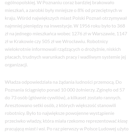
ogólnopolskiej. W Poznaniu coraz bardziej brakowało
mieszkań, a zarobki były mniejsze o 8% od przeciętnych w
kraju. Wśród największych miast Polski Poznań otrzymywał
najmniej pieniędzy na inwestycje. W 1956 roku było to 368
zł na jednego mieszkańca wobec 1276 zł w Warszawie, 1147
zł w Krakowie czy 505 zł we Wrocławiu. Robotnicy
wielokrotnie informowali rządzących o drożyźnie, niskich
płacach, trudnych warunkach pracy i wadliwym systemie jej
organizacji.
Władza odpowiedziała na żądania ludności przemocą. Do
Poznania ściągnięto ponad 10 000 żołnierzy. Zginęło od 57
do 73 osób (głównie cywilów), a kilkaset zostało rannych.
Aresztowano setki osób, z których większość stanowili
robotnicy. Było to największe powojenne wystąpienie
przeciwko władzy, która miała rzekomo reprezentować
klasę
pracującą miast i wsi
. Po raz pierwszy w Polsce Ludowej użyto