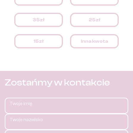
35zł
25zł
15zł
Inna kwota
Zostańmy w kontakcie
Twoje imię
Twoje nazwisko