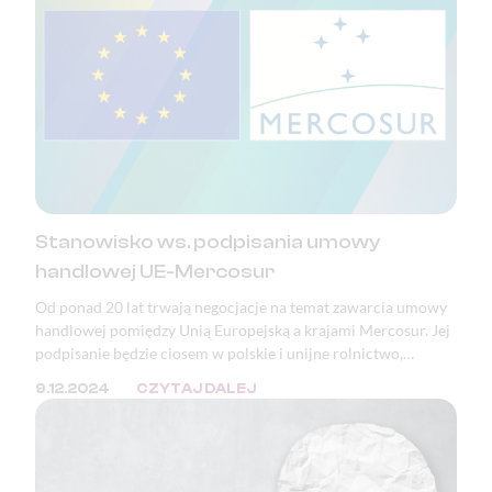
Stanowisko ws. podpisania umowy
handlowej UE-Mercosur
Od ponad 20 lat trwają negocjacje na temat zawarcia umowy
handlowej pomiędzy Unią Europejską a krajami Mercosur. Jej
podpisanie będzie ciosem w polskie i unijne rolnictwo,
bezpieczeństwo żywnościowe, a także katastrofą pod
9.12.2024
CZYTAJ DALEJ
względem ekologicznym, klimatycznym i demokratycznym.