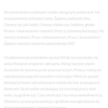
Do postulatów socjalnych szybko dołączyły polityczne. Na
tranparentach widniały hasła:
Żądamy podwyżki płac
,
Chcemy żyć jak ludzie
,
Chcemy chleba
czy
Jesteśmy głodni
.
Pisano i skandowano również:
Precz z czerwoną burżuazją
,
My
chcemy wolności
,
Precz z bolszewizmem
,
Precz z komunistami
,
Żądamy wolnych wyborów pod kontrolą ONZ
Oczekiwania poznaniaków sprzed 60 lat muszą wydać się
wielu Polakom znajome i aktualne. Wciąż bardzo często
dochodzi do łamania praw pracowniczych. Polacy należą do
najciężej pracujących narodów w Europie. Mimo to ponad
dziesięć procent zatrudnionych należy do tzw. pracujących
biednych. Są to ludzie zarabiający na uczciwej pracy zbyt
mało, by godnie żyć. Czas skończyć z tą niesprawiedliwością.
Dbałość o prawa pracownicze i godziwe wynagrodzenia to
kluczowe elementy naszego programu.