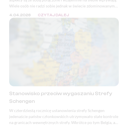
Wiele osób nie radzi sobie jednak w świecie zdominowanym
przez masę bodźców oraz ciągłą presję. W wielu krajach, w
4.04.2026
CZYTAJ DALEJ
tym w Polsce, zaburzenia psychiczne znajdują się w ścisłej
czołówce przyczyn wystawiania zwolnień lekarskich i
orzeczeń o niezdolności do pracy.
Stanowisko przeciw wygaszaniu Strefy
Schengen
W czterdziestą rocznicę ustanowienia strefy Schengen
jedenaście państw członkowskich utrzymywało stałe kontrole
na granicach wewnętrznych strefy. Wkrótce po tym Belgia, a