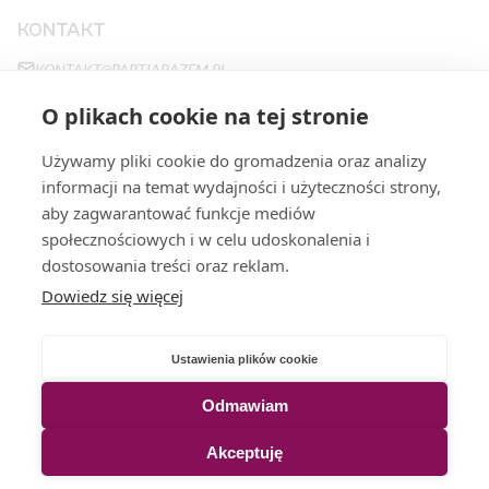
KONTAKT
KONTAKT@PARTIARAZEM.PL
+48663483923
O plikach cookie na tej stronie
NOWY ŚWIAT 27
,
00-029
WARSZAWA
Używamy pliki cookie do gromadzenia oraz analizy
informacji na temat wydajności i użyteczności strony,
aby zagwarantować funkcje mediów
STRONY
społecznościowych i w celu udoskonalenia i
PROGRAM
FILARY
dostosowania treści oraz reklam.
Dowiedz się więcej
STANOWISKA
DOŁĄCZ
WESPRZYJ
O NAS
Ustawienia plików cookie
POLITYKA PRYWATNOŚCI
ENGLISH VERSION 🇬🇧
Odmawiam
УКРАЇНСЬКА ВЕРСІЯ 🇺🇦
Akceptuję