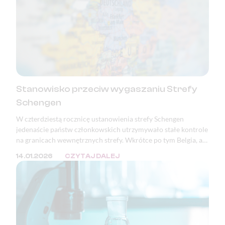
Stanowisko przeciw wygaszaniu Strefy
Schengen
W czterdziestą rocznicę ustanowienia strefy Schengen
jedenaście państw członkowskich utrzymywało stałe kontrole
na granicach wewnętrznych strefy. Wkrótce po tym Belgia, a
następnie Polska, ogłosiły zamiar wprowadzenia kontroli na
14.01.2026
CZYTAJ DALEJ
granicy z Niemcami. Podstawowe wolności Unii Europejskiej,
takie jak prawo obywateli państw członkowskich do
swobodnego przemieszczania się, nie są dziś należycie
chronione. Zjednoczona Europa bez kontroli granicznych —
jedno z największych osiągnięć pokojowej integracji
kontynentu — jest poświęcana dla bieżących celów
politycznych.