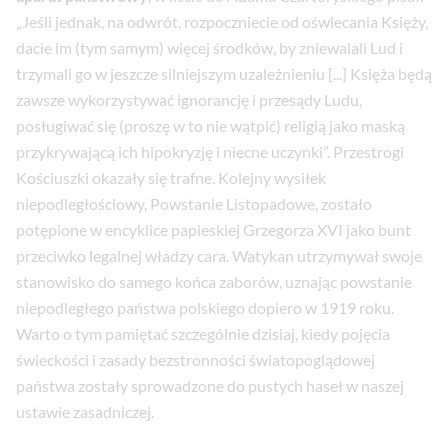
„Jeśli jednak, na odwrót, rozpoczniecie od oświecania Księży,
dacie im (tym samym) więcej środków, by zniewalali Lud i
trzymali go w jeszcze silniejszym uzależnieniu [...] Księża będą
zawsze wykorzystywać ignorancję i przesądy Ludu,
posługiwać się (proszę w to nie wątpić) religią jako maską
przykrywającą ich hipokryzję i niecne uczynki”. Przestrogi
Kościuszki okazały się trafne. Kolejny wysiłek
niepodległościowy, Powstanie Listopadowe, zostało
potępione w encyklice papieskiej Grzegorza XVI jako bunt
przeciwko legalnej władzy cara. Watykan utrzymywał swoje
stanowisko do samego końca zaborów, uznając powstanie
niepodległego państwa polskiego dopiero w 1919 roku.
Warto o tym pamiętać szczególnie dzisiaj, kiedy pojęcia
świeckości i zasady bezstronności światopoglądowej
państwa zostały sprowadzone do pustych haseł w naszej
ustawie zasadniczej.