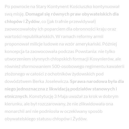
Po powrocie na Stary Kontynent Kościuszko kontynuował
swą misję.
Domagał się równych praw obywatelskich dla
chłopów i Żydów
, co (jak trafnie przewidywał)
zaowocowałoby ich poparciem dla obronności kraju oraz
wartości republikańskich. W ramach reformy armii
proponował milicje ludowe na wzór amerykański. Później
koncepcja ta zaowocowała podczas Powstania: nie tylko
utworzeniem słynnych chłopskich formacji Kosynierów, ale
również sformowaniem 500-osobowego regimentu kawalerii
złożonego w całości z ochotników żydowskich pod
dowództwem Berka Joselewicza.
Sprawa narodowa była dla
niego jednoznaczna z likwidacją podziałów stanowych i
etnicznych
. Konstytucję 3 Maja uważał za krok w dobrym
kierunku, ale był rozczarowany, że nie zlikwidowała ona
monarchii ani nie podniosła w oczekiwany sposób
obywatelskiego statusu chłopów i Żydów.