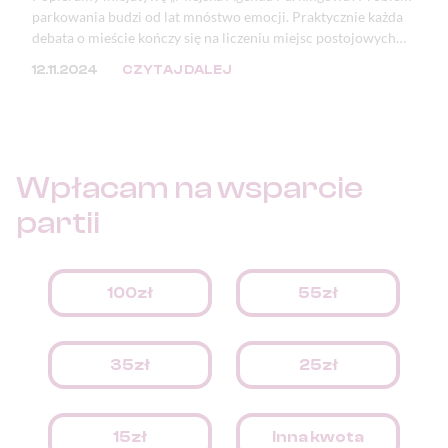
parkowania budzi od lat mnóstwo emocji. Praktycznie każda
debata o mieście kończy się na liczeniu miejsc postojowych
lub zwracaniu uwagi na zastawione i zniszczone chodniki oraz
12.11.2024
CZYTAJ DALEJ
zdewastowaną zieleń. Mimo, że problem ten doskwiera
samorządom, to jego przyczyna tkwi w przepisach.
Wpłacam na
wsparcie
partii
100zł
55zł
35zł
25zł
15zł
Inna kwota