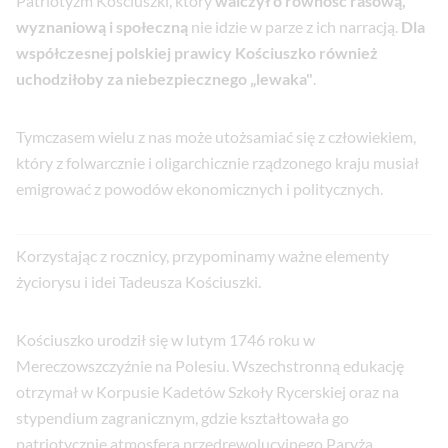
Patriotyzm Kościuszki, który
walczył o równość rasową,
wyznaniową i społeczną
nie idzie w parze z ich narracją.
Dla
współczesnej polskiej prawicy Kościuszko również
uchodziłoby za niebezpiecznego „lewaka"
.
Tymczasem wielu z nas może utożsamiać się z człowiekiem,
który z folwarcznie i oligarchicznie rządzonego kraju musiał
emigrować z powodów ekonomicznych i politycznych.
Korzystając z rocznicy, przypominamy ważne elementy
życiorysu i idei Tadeusza Kościuszki.
Kościuszko urodził się w lutym 1746 roku w
Mereczowszczyźnie na Polesiu. Wszechstronną edukację
otrzymał w Korpusie Kadetów Szkoły Rycerskiej oraz na
stypendium zagranicznym, gdzie kształtowała go
patriotycznie atmosfera przedrewolucyjnego Paryża.