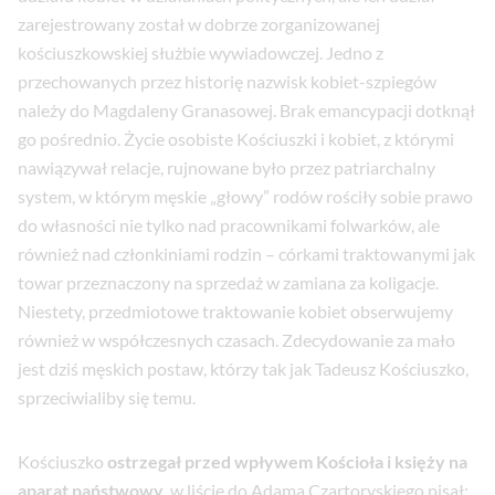
zarejestrowany został w dobrze zorganizowanej
kościuszkowskiej służbie wywiadowczej. Jedno z
przechowanych przez historię nazwisk kobiet-szpiegów
należy do Magdaleny Granasowej. Brak emancypacji dotknął
go pośrednio. Życie osobiste Kościuszki i kobiet, z którymi
nawiązywał relacje, rujnowane było przez patriarchalny
system, w którym męskie „głowy” rodów rościły sobie prawo
do własności nie tylko nad pracownikami folwarków, ale
również nad członkiniami rodzin – córkami traktowanymi jak
towar przeznaczony na sprzedaż w zamiana za koligacje.
Niestety, przedmiotowe traktowanie kobiet obserwujemy
również w współczesnych czasach. Zdecydowanie za mało
jest dziś męskich postaw, którzy tak jak Tadeusz Kościuszko,
sprzeciwialiby się temu.
Kościuszko
ostrzegał przed wpływem Kościoła i księży na
aparat państwowy
, w liście do Adama Czartoryskiego pisał: