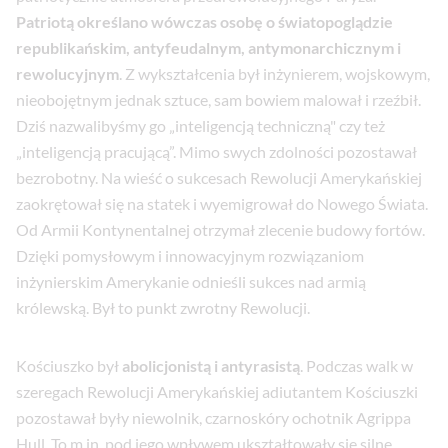
Patriotą określano wówczas osobę o światopoglądzie
republikańskim, antyfeudalnym, antymonarchicznym i
rewolucyjnym
. Z wykształcenia był inżynierem, wojskowym,
nieobojętnym jednak sztuce, sam bowiem malował i rzeźbił.
Dziś nazwalibyśmy go „inteligencją techniczną" czy też
„inteligencją pracującą”. Mimo swych zdolności pozostawał
bezrobotny. Na wieść o sukcesach Rewolucji Amerykańskiej
zaokrętował się na statek i wyemigrował do Nowego Świata.
Od Armii Kontynentalnej otrzymał zlecenie budowy fortów.
Dzięki pomysłowym i innowacyjnym rozwiązaniom
inżynierskim Amerykanie odnieśli sukces nad armią
królewską. Był to punkt zwrotny Rewolucji.
Kościuszko był
abolicjonistą i antyrasistą
. Podczas walk w
szeregach Rewolucji Amerykańskiej adiutantem Kościuszki
pozostawał były niewolnik, czarnoskóry ochotnik Agrippa
Hull. To m.in. pod jego wpływem ukształtowały się silne