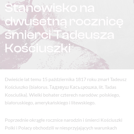
Stanowisko na
dwusetną rocznicę
śmierci Tadeusza
Kościuszki
Dwieście lat temu 15 października 1817 roku zmarł Tadeusz
Kościuszko (białorus. Тадэвуш Касьцюшка, lit. Tadas
Kosciuška). Wielki bohater czterech narodów: polskiego,
białoruskiego, amerykańskiego i litewskiego.
Poprzednie okrągłe rocznice narodzin i śmierci Kościuszki
Polki i Polacy obchodzili w niesprzyjających warunkach