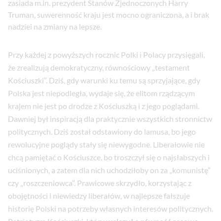
zasiada m.in. prezydent Stanów Zjednoczonych Harry
Truman, suwerenność kraju jest mocno ograniczona, a i brak
nadziei na zmiany na lepsze.
Przy każdej z powyższych rocznic Polki i Polacy przysięgali,
że zrealizują demokratyczny, równościowy „testament
Kościuszki”. Dziś, gdy warunki ku temu są sprzyjające, gdy
Polska jest niepodległa, wydaje się, że elitom rządzącym
krajem nie jest po drodze z Kościuszką i z jego poglądami.
Dawniej był inspiracją dla praktycznie wszystkich stronnictw
politycznych. Dziś został odstawiony do lamusa, bo jego
rewolucyjne poglądy stały się niewygodne. Liberałowie nie
chcą pamiętać o Kościuszce, bo troszczył się o najsłabszych i
uciśnionych, a zatem dla nich uchodziłoby on za „komunistę”
czy „roszczeniowca”. Prawicowe skrzydło, korzystając z
obojętności i niewiedzy liberałów, w najlepsze fałszuje
historię Polski na potrzeby własnych interesów politycznych.