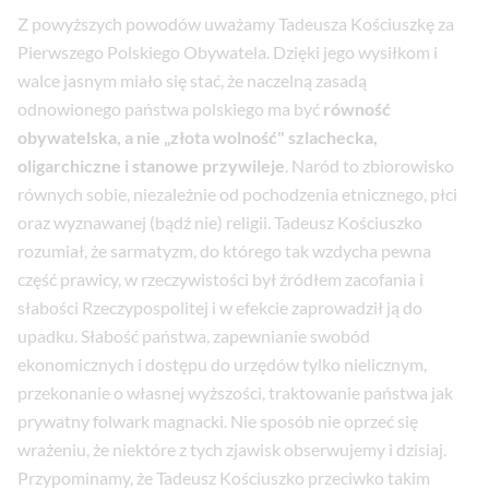
Z powyższych powodów uważamy Tadeusza Kościuszkę za
Pierwszego Polskiego Obywatela. Dzięki jego wysiłkom i
walce jasnym miało się stać, że naczelną zasadą
odnowionego państwa polskiego ma być
równość
obywatelska, a nie „złota wolność" szlachecka,
oligarchiczne i stanowe przywileje
. Naród to zbiorowisko
równych sobie, niezależnie od pochodzenia etnicznego, płci
oraz wyznawanej (bądź nie) religii. Tadeusz Kościuszko
rozumiał, że sarmatyzm, do którego tak wzdycha pewna
część prawicy, w rzeczywistości był źródłem zacofania i
słabości Rzeczypospolitej i w efekcie zaprowadził ją do
upadku. Słabość państwa, zapewnianie swobód
ekonomicznych i dostępu do urzędów tylko nielicznym,
przekonanie o własnej wyższości, traktowanie państwa jak
prywatny folwark magnacki. Nie sposób nie oprzeć się
wrażeniu, że niektóre z tych zjawisk obserwujemy i dzisiaj.
Przypominamy, że Tadeusz Kościuszko przeciwko takim