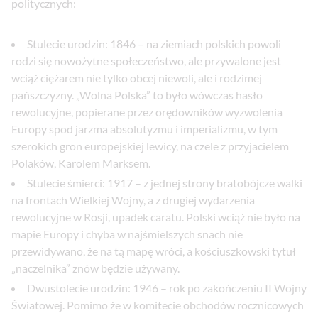
politycznych:
Stulecie urodzin: 1846 – na ziemiach polskich powoli
rodzi się nowożytne społeczeństwo, ale przywalone jest
wciąż ciężarem nie tylko obcej niewoli, ale i rodzimej
pańszczyzny. „Wolna Polska” to było wówczas hasło
rewolucyjne, popierane przez orędowników wyzwolenia
Europy spod jarzma absolutyzmu i imperializmu, w tym
szerokich gron europejskiej lewicy, na czele z przyjacielem
Polaków, Karolem Marksem.
Stulecie śmierci: 1917 – z jednej strony bratobójcze walki
na frontach Wielkiej Wojny, a z drugiej wydarzenia
rewolucyjne w Rosji, upadek caratu. Polski wciąż nie było na
mapie Europy i chyba w najśmielszych snach nie
przewidywano, że na tą mapę wróci, a kościuszkowski tytuł
„naczelnika” znów będzie używany.
Dwustolecie urodzin: 1946 – rok po zakończeniu II Wojny
Światowej. Pomimo że w komitecie obchodów rocznicowych