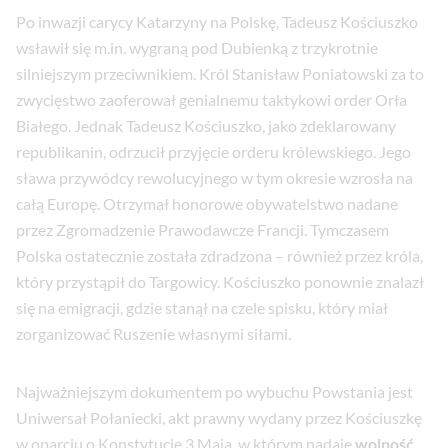
Po inwazji carycy Katarzyny na Polskę, Tadeusz Kościuszko
wsławił się m.in. wygraną pod Dubienką z trzykrotnie
silniejszym przeciwnikiem. Król Stanisław Poniatowski za to
zwycięstwo zaoferował genialnemu taktykowi order Orła
Białego. Jednak Tadeusz Kościuszko, jako zdeklarowany
republikanin, odrzucił przyjęcie orderu królewskiego. Jego
sława przywódcy rewolucyjnego w tym okresie wzrosła na
całą Europę. Otrzymał honorowe obywatelstwo nadane
przez Zgromadzenie Prawodawcze Francji. Tymczasem
Polska ostatecznie została zdradzona – również przez króla,
który przystąpił do Targowicy. Kościuszko ponownie znalazł
się na emigracji, gdzie stanął na czele spisku, który miał
zorganizować Ruszenie własnymi siłami.
Najważniejszym dokumentem po wybuchu Powstania jest
Uniwersał Połaniecki, akt prawny wydany przez Kościuszkę
w oparciu o Konstytucję 3 Maja, w którym nadaje
wolność