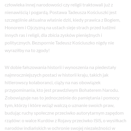
człowieka innej narodowości czy religii traktowali już z
nienawiścią i pogardą. Postawa Tadeusza Kościuszki jest
szczególnie aktualna właśnie dziś, kiedy prawica z Bogiem,
Honorem i Ojczyzną na ustach sieje strach przed ludźmi
innych ras i religii, dla zbicia zysków pieniężnych i
politycznych. Bezspornie Tadeusz Kościuszko nigdy nie
wyraziłby na to zgody!
W dobie fałszowania historii i wynoszenia na piedestały
najmroczniejszych postaci w historii kraju, takich jak
hitlerowscy kolaboranci, ciąży na nas obowiązek
przypominania, kto jest prawdziwym Bohaterem Narodu.
Zobowiązuje nas to jednocześnie do pamiętania i pomocy
tym, którzy i które wciąż walczą o uznanie swoich praw,
budując ruchy społeczne przeciwko autorytarnym zapędom
rządów: o walce Kurdów z Rojavy przeciwko ISIS, o wysiłkach
narodów indiańskich w ochronie swojej niezależności w