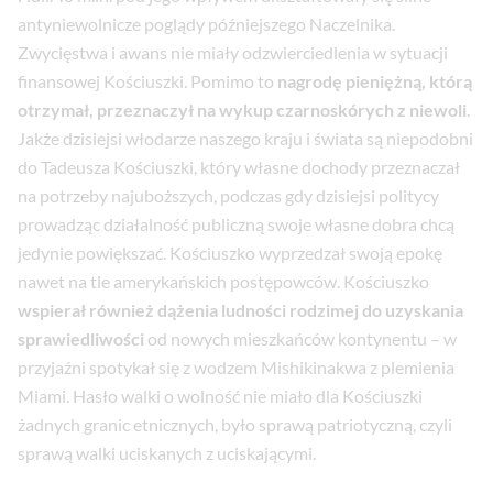
antyniewolnicze poglądy późniejszego Naczelnika.
Zwycięstwa i awans nie miały odzwierciedlenia w sytuacji
finansowej Kościuszki. Pomimo to
nagrodę pieniężną, którą
otrzymał, przeznaczył na wykup czarnoskórych z niewoli
.
Jakże dzisiejsi włodarze naszego kraju i świata są niepodobni
do Tadeusza Kościuszki, który własne dochody przeznaczał
na potrzeby najuboższych, podczas gdy dzisiejsi politycy
prowadząc działalność publiczną swoje własne dobra chcą
jedynie powiększać. Kościuszko wyprzedzał swoją epokę
nawet na tle amerykańskich postępowców. Kościuszko
wspierał również dążenia ludności rodzimej do uzyskania
sprawiedliwości
od nowych mieszkańców kontynentu – w
przyjaźni spotykał się z wodzem Mishikinakwa z plemienia
Miami. Hasło walki o wolność nie miało dla Kościuszki
żadnych granic etnicznych, było sprawą patriotyczną, czyli
sprawą walki uciskanych z uciskającymi.