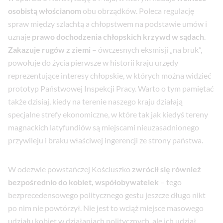
osobistą włościanom
obu obrządków. Poleca regulację
spraw między szlachtą a chłopstwem na podstawie umów i
uznaje
prawo dochodzenia chłopskich krzywd w sądach
.
Zakazuje rugów z ziemi
– ówczesnych eksmisji „na bruk”,
powołuje do życia pierwsze w historii kraju urzędy
reprezentujące interesy chłopskie, w których można widzieć
prototyp Państwowej Inspekcji Pracy. Warto o tym pamiętać
także dzisiaj, kiedy na terenie naszego kraju działają
specjalne strefy ekonomiczne, w które tak jak kiedyś tereny
magnackich latyfundiów są miejscami nieuzasadnionego
przywileju i braku właściwej ingerencji ze strony państwa.
W odezwie powstańczej Kościuszko
zwrócił się również
bezpośrednio do kobiet, współobywatelek
– tego
bezprecedensowego politycznego gestu jeszcze długo nikt
po nim nie powtórzył. Nie jest to wciąż miejsce masowego
udziału kobiet w działaniach politycznych, ale ich udział