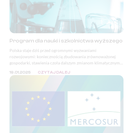
Program dla nauki i szkolnictwa wyższego
Polska staje dziś przed ogromnymi wyzwaniami
rozwojowymi: koniecznością zbudowania zrównoważonej
gospodarki, stawienia czoła dalszym zmianom klimatycznym i
adaptacją do tych, które już nastąpiły, a także pełnym
19.01.2025
CZYTAJ DALEJ
wykorzystaniem potencjału i szans wynikających z rewolucji
cyfrowej.