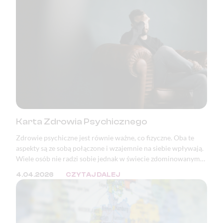
Karta Zdrowia Psychicznego
Zdrowie psychiczne jest równie ważne, co fizyczne. Oba te
aspekty są ze sobą połączone i wzajemnie na siebie wpływają.
Wiele osób nie radzi sobie jednak w świecie zdominowanym
przez masę bodźców oraz ciągłą presję. W wielu krajach, w
4.04.2026
CZYTAJ DALEJ
tym w Polsce, zaburzenia psychiczne znajdują się w ścisłej
czołówce przyczyn wystawiania zwolnień lekarskich i
orzeczeń o niezdolności do pracy.