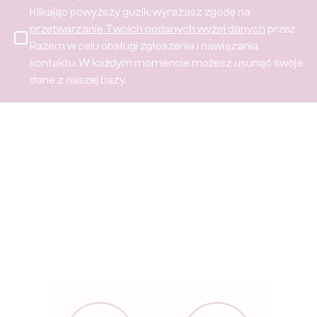
Klikając powyższy guzik, wyrażasz zgodę na
przetwarzanie Twoich podanych wyżej danych
przez
Razem w celu obsługi zgłoszenia i nawiązania
kontaktu.
W każdym momencie możesz usunąć swoje
dane z naszej bazy.