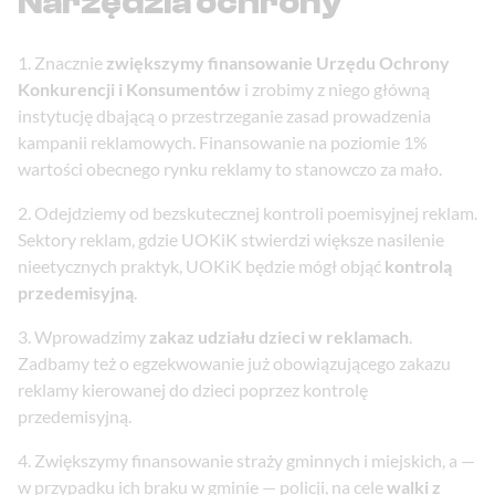
Narzędzia ochrony
Znacznie
zwiększymy finansowanie Urzędu Ochrony
Konkurencji i Konsumentów
i zrobimy z niego główną
instytucję dbającą o przestrzeganie zasad prowadzenia
kampanii reklamowych. Finansowanie na poziomie 1%
wartości obecnego rynku reklamy to stanowczo za mało.
Odejdziemy od bezskutecznej kontroli poemisyjnej reklam.
Sektory reklam, gdzie UOKiK stwierdzi większe nasilenie
nieetycznych praktyk, UOKiK będzie mógł objąć
kontrolą
przedemisyjną
.
Wprowadzimy
zakaz udziału dzieci w reklamach
.
Zadbamy też o egzekwowanie już obowiązującego zakazu
reklamy kierowanej do dzieci poprzez kontrolę
przedemisyjną.
Zwiększymy finansowanie straży gminnych i miejskich, a —
w przypadku ich braku w gminie — policji, na cele
walki z