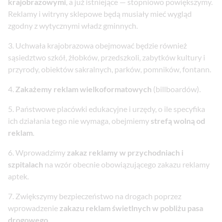
krajobrazowymi
, a już istniejące — stopniowo powiększymy.
Reklamy i witryny sklepowe będą musiały mieć wygląd
zgodny z wytycznymi władz gminnych.
Uchwała krajobrazowa obejmować będzie również
sąsiedztwo szkół, żłobków, przedszkoli, zabytków kultury i
przyrody, obiektów sakralnych, parków, pomników, fontann.
Zakażemy reklam wielkoformatowych
(billboardów).
Państwowe placówki edukacyjne i urzędy, o ile specyfika
ich działania tego nie wymaga, obejmiemy
strefą wolną od
reklam
.
Wprowadzimy
zakaz reklamy w przychodniach i
szpitalach
na wzór obecnie obowiązującego zakazu reklamy
aptek.
Zwiększymy bezpieczeństwo na drogach poprzez
wprowadzenie
zakazu reklam świetlnych w pobliżu pasa
drogowego
.