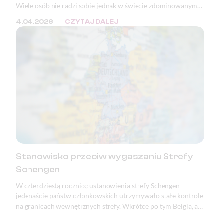
Wiele osób nie radzi sobie jednak w świecie zdominowanym
przez masę bodźców oraz ciągłą presję. W wielu krajach, w
4.04.2026
CZYTAJ DALEJ
tym w Polsce, zaburzenia psychiczne znajdują się w ścisłej
czołówce przyczyn wystawiania zwolnień lekarskich i
orzeczeń o niezdolności do pracy.
Stanowisko przeciw wygaszaniu Strefy
Schengen
W czterdziestą rocznicę ustanowienia strefy Schengen
jedenaście państw członkowskich utrzymywało stałe kontrole
na granicach wewnętrznych strefy. Wkrótce po tym Belgia, a
następnie Polska, ogłosiły zamiar wprowadzenia kontroli na