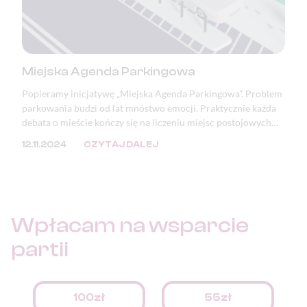
Miejska Agenda Parkingowa
Popieramy inicjatywę „Miejska Agenda Parkingowa”. Problem
parkowania budzi od lat mnóstwo emocji. Praktycznie każda
debata o mieście kończy się na liczeniu miejsc postojowych
lub zwracaniu uwagi na zastawione i zniszczone chodniki oraz
12.11.2024
CZYTAJ DALEJ
zdewastowaną zieleń. Mimo, że problem ten doskwiera
samorządom, to jego przyczyna tkwi w przepisach.
Wpłacam na
wsparcie
partii
100zł
55zł