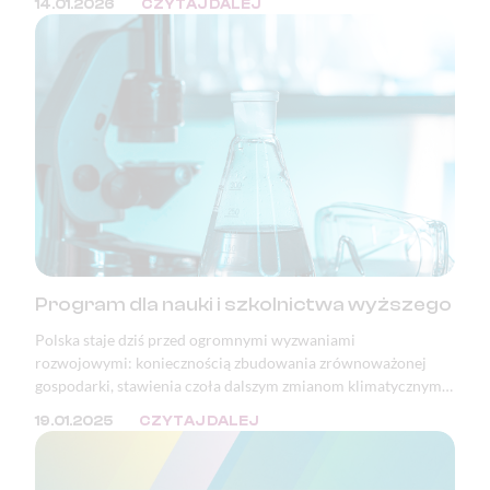
14.01.2026
CZYTAJ DALEJ
granicy z Niemcami. Podstawowe wolności Unii Europejskiej,
takie jak prawo obywateli państw członkowskich do
swobodnego przemieszczania się, nie są dziś należycie
chronione. Zjednoczona Europa bez kontroli granicznych —
jedno z największych osiągnięć pokojowej integracji
kontynentu — jest poświęcana dla bieżących celów
politycznych.
Program dla nauki i szkolnictwa wyższego
Polska staje dziś przed ogromnymi wyzwaniami
rozwojowymi: koniecznością zbudowania zrównoważonej
gospodarki, stawienia czoła dalszym zmianom klimatycznym i
adaptacją do tych, które już nastąpiły, a także pełnym
19.01.2025
CZYTAJ DALEJ
wykorzystaniem potencjału i szans wynikających z rewolucji
cyfrowej.