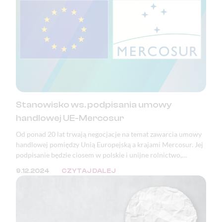
Stanowisko ws. podpisania umowy
handlowej UE-Mercosur
Od ponad 20 lat trwają negocjacje na temat zawarcia umowy
handlowej pomiędzy Unią Europejską a krajami Mercosur. Jej
podpisanie będzie ciosem w polskie i unijne rolnictwo,
bezpieczeństwo żywnościowe, a także katastrofą pod
9.12.2024
CZYTAJ DALEJ
względem ekologicznym, klimatycznym i demokratycznym.