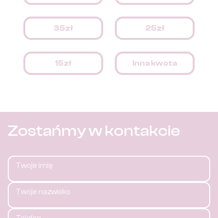
35zł
25zł
15zł
Inna kwota
Zostańmy w kontakcie
Twoje imię
Twoje nazwisko
Telefon