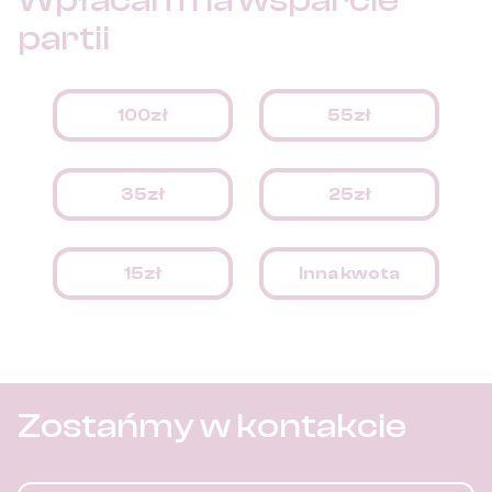
Wpłacam na
wsparcie
partii
100zł
55zł
35zł
25zł
15zł
Inna kwota
Zostańmy w kontakcie