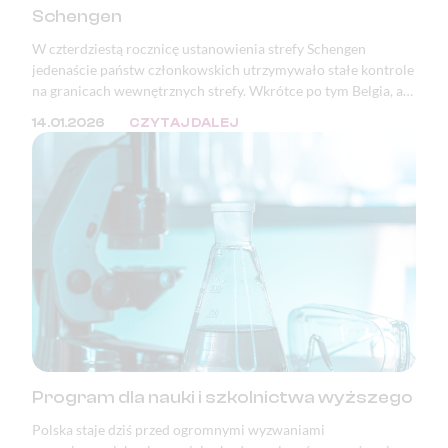
Schengen
W czterdziestą rocznicę ustanowienia strefy Schengen
jedenaście państw członkowskich utrzymywało stałe kontrole
na granicach wewnętrznych strefy. Wkrótce po tym Belgia, a
następnie Polska, ogłosiły zamiar wprowadzenia kontroli na
14.01.2026
CZYTAJ DALEJ
granicy z Niemcami. Podstawowe wolności Unii Europejskiej,
takie jak prawo obywateli państw członkowskich do
swobodnego przemieszczania się, nie są dziś należycie
chronione. Zjednoczona Europa bez kontroli granicznych —
jedno z największych osiągnięć pokojowej integracji
kontynentu — jest poświęcana dla bieżących celów
politycznych.
Program dla nauki i szkolnictwa wyższego
Polska staje dziś przed ogromnymi wyzwaniami