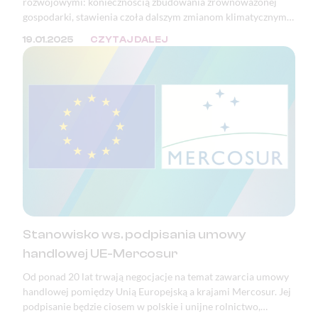
rozwojowymi: koniecznością zbudowania zrównoważonej
gospodarki, stawienia czoła dalszym zmianom klimatycznym i
adaptacją do tych, które już nastąpiły, a także pełnym
19.01.2025
CZYTAJ DALEJ
wykorzystaniem potencjału i szans wynikających z rewolucji
cyfrowej.
Stanowisko ws. podpisania umowy
handlowej UE-Mercosur
Od ponad 20 lat trwają negocjacje na temat zawarcia umowy
handlowej pomiędzy Unią Europejską a krajami Mercosur. Jej
podpisanie będzie ciosem w polskie i unijne rolnictwo,