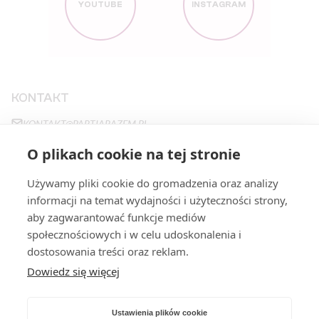
YOUTUBE
INSTAGRAM
KONTAKT
KONTAKT@PARTIARAZEM.PL
+48663483923
O plikach cookie na tej stronie
NOWY ŚWIAT 27
,
00-029
WARSZAWA
Używamy pliki cookie do gromadzenia oraz analizy
informacji na temat wydajności i użyteczności strony,
aby zagwarantować funkcje mediów
STRONY
społecznościowych i w celu udoskonalenia i
PROGRAM
FILARY
dostosowania treści oraz reklam.
Dowiedz się więcej
STANOWISKA
DOŁĄCZ
WESPRZYJ
O NAS
Ustawienia plików cookie