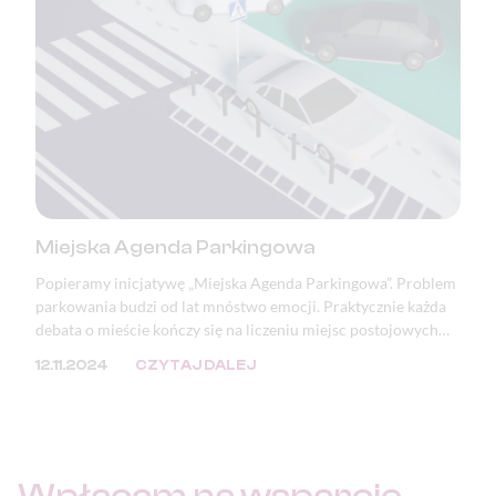
Miejska Agenda Parkingowa
Popieramy inicjatywę „Miejska Agenda Parkingowa”. Problem
parkowania budzi od lat mnóstwo emocji. Praktycznie każda
debata o mieście kończy się na liczeniu miejsc postojowych
lub zwracaniu uwagi na zastawione i zniszczone chodniki oraz
12.11.2024
CZYTAJ DALEJ
zdewastowaną zieleń. Mimo, że problem ten doskwiera
samorządom, to jego przyczyna tkwi w przepisach.