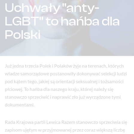
Uchwały "anty-
LGBT" to hańba dla
Polski
Już jedna trzecia Polek i Polaków żyje na terenach, których
władze samorządowe postanowiły dokonywać selekcji ludzi
pod kątem tego, jakiej są orientacji seksualnej i tożsamości
płciowej. To hańba dla naszego kraju, której należy się
stanowczo sprzeciwić i naprawić zło już wyrządzone tymi
dokumentami.
Rada Krajowa partii Lewica Razem stanowczo sprzeciwia się
zapisom ujętym w przyjmowanej przez coraz większą liczbę