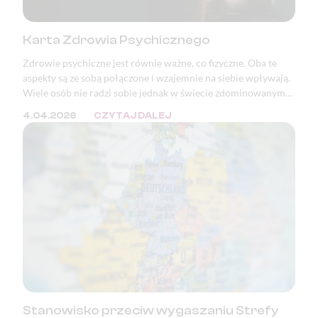
Karta Zdrowia Psychicznego
Zdrowie psychiczne jest równie ważne, co fizyczne. Oba te
aspekty są ze sobą połączone i wzajemnie na siebie wpływają.
Wiele osób nie radzi sobie jednak w świecie zdominowanym
przez masę bodźców oraz ciągłą presję. W wielu krajach, w
4.04.2026
CZYTAJ DALEJ
tym w Polsce, zaburzenia psychiczne znajdują się w ścisłej
czołówce przyczyn wystawiania zwolnień lekarskich i
orzeczeń o niezdolności do pracy.
Stanowisko przeciw wygaszaniu Strefy