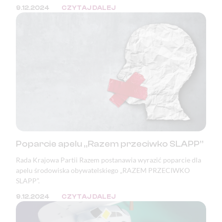
bezpieczeństwo żywnościowe, a także katastrofą pod
9.12.2024
CZYTAJ DALEJ
względem ekologicznym, klimatycznym i demokratycznym.
Poparcie apelu „Razem przeciwko SLAPP”
Rada Krajowa Partii Razem postanawia wyrazić poparcie dla
apelu środowiska obywatelskiego „RAZEM PRZECIWKO
SLAPP”.
9.12.2024
CZYTAJ DALEJ