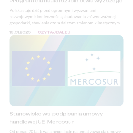
Program dla nauki i szkolnictwa wyższego
Polska staje dziś przed ogromnymi wyzwaniami
rozwojowymi: koniecznością zbudowania zrównoważonej
gospodarki, stawienia czoła dalszym zmianom klimatycznym i
adaptacją do tych, które już nastąpiły, a także pełnym
19.01.2025
CZYTAJ DALEJ
wykorzystaniem potencjału i szans wynikających z rewolucji
cyfrowej.
Stanowisko ws. podpisania umowy
handlowej UE-Mercosur
Od ponad 20 lat trwają negocjacje na temat zawarcia umowy