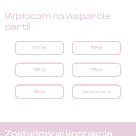
Wpłacam na
wsparcie
partii
100zł
55zł
35zł
25zł
15zł
Inna kwota
Zostańmy w kontakcie