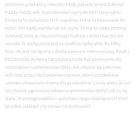
słodzone przetwory mleczne. Moje pytanie brzmi: Czemu?
Każdy rodzic wie, że producenci sypią do nich tony cukru.
Dotyczy to zwłaszcza tych napojów, które są kierowane do
dzieci. Nie będę wymieniać ich nazw. Te marki udają zdrową
żywność, choć w rzeczywistości budują u dzieci bardzo złe
nawyki. To wyłączenie jest oczywiście opłacalne dla kilku
firm, ale jest sprzeczne z deklarowanym celem ustawy. Szejk z
McDonalda. Kolejną taką dziurą może być zwolnienie dla
izotoników i suplementów diety. Jak chcecie się państwo
ochronić przez obchodzeniem prawa, skoro zostawiacie
szeroko otworzono bramę dla przekrętów. Co się stało, że już
nie chcecie ograniczać reklam suplementów diety? Jak to się
stało, że zrezygnowaliście państwo z tego rozwiązania? Ktoś
to sobie załatwił czy znowu tchórzliwość?