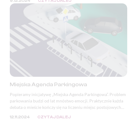
9.12.2024
CZYTAJ DALEJ
Miejska Agenda Parkingowa
Popieramy inicjatywę „Miejska Agenda Parkingowa”. Problem
parkowania budzi od lat mnóstwo emocji. Praktycznie każda
debata o mieście kończy się na liczeniu miejsc postojowych
lub zwracaniu uwagi na zastawione i zniszczone chodniki oraz
12.11.2024
CZYTAJ DALEJ
zdewastowaną zieleń. Mimo, że problem ten doskwiera
samorządom, to jego przyczyna tkwi w przepisach.