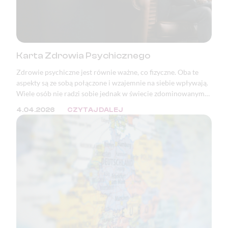
Karta Zdrowia Psychicznego
Zdrowie psychiczne jest równie ważne, co fizyczne. Oba te
aspekty są ze sobą połączone i wzajemnie na siebie wpływają.
Wiele osób nie radzi sobie jednak w świecie zdominowanym
przez masę bodźców oraz ciągłą presję. W wielu krajach, w
4.04.2026
CZYTAJ DALEJ
tym w Polsce, zaburzenia psychiczne znajdują się w ścisłej
czołówce przyczyn wystawiania zwolnień lekarskich i
orzeczeń o niezdolności do pracy.