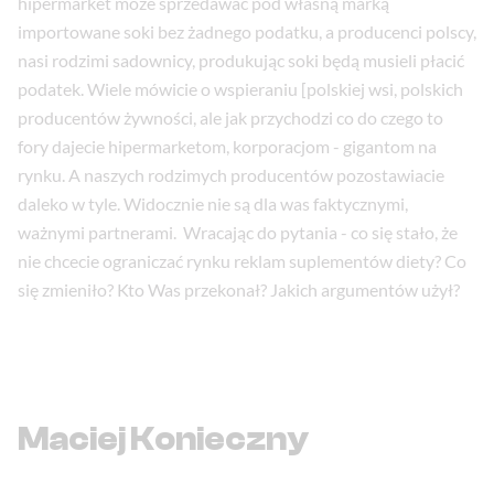
hipermarket może sprzedawać pod własną marką
importowane soki bez żadnego podatku, a producenci polscy,
nasi rodzimi sadownicy, produkując soki będą musieli płacić
podatek. Wiele mówicie o wspieraniu [polskiej wsi, polskich
producentów żywności, ale jak przychodzi co do czego to
fory dajecie hipermarketom, korporacjom - gigantom na
rynku. A naszych rodzimych producentów pozostawiacie
daleko w tyle. Widocznie nie są dla was faktycznymi,
ważnymi partnerami. Wracając do pytania - co się stało, że
nie chcecie ograniczać rynku reklam suplementów diety? Co
się zmieniło? Kto Was przekonał? Jakich argumentów użył?
Maciej Konieczny