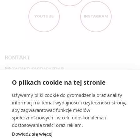
YOUTUBE
INSTAGRAM
KONTAKT
KONTAKT@PARTIARAZEM.PL
+48663483923
O plikach cookie na tej stronie
NOWY ŚWIAT 27
,
00-029
WARSZAWA
Używamy pliki cookie do gromadzenia oraz analizy
informacji na temat wydajności i użyteczności strony,
aby zagwarantować funkcje mediów
STRONY
społecznościowych i w celu udoskonalenia i
PROGRAM
FILARY
dostosowania treści oraz reklam.
Dowiedz się więcej
STANOWISKA
DOŁĄCZ