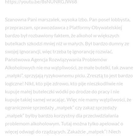
https://youtu.be/8sNUNRGJW68
Szanowna Pani marszałek, wysoka izbo. Pan poseł lobbysta,
przepraszam, sprawozdawca z Platformy Obywatelskiej
bardzo był rozbawiony faktem, że alkohol w większych
butelkach szkodzi mniej niż w małych. Był bardzo dumny ze
swojej ignorancji, więc trzeba tę ignorancję rozwiać.
Państwowa Agencja Rozwiązywania Problemów
Alkoholowych nie ma wątpliwości, ze małe butelki, tak zwane
„małpki”, sprzyjają ryzykownemu piciu. Zresztą to jest bardzo
logiczne! Nikt, kto pije zdrowo, kto pije nieszkodliwie nie
kupuje małej buteleczki wódki po drodze do pracy i nie
kupuje takiej samej wracając. Więc nie mamy wątpliwości, że
ograniczenie sprzedaży „małpek” czy zakaz sprzedaży
„małpek” byłby bardzo korzystny dla przeciwdziałania
problemom alkoholowym. Tutaj można tylko apelować o
więcej odwagi do rządzących. Zakażcie „małpek”! Niech