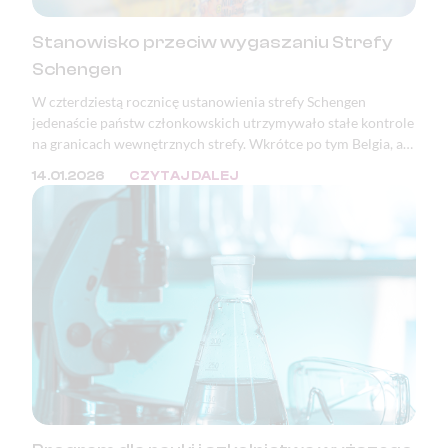
Stanowisko przeciw wygaszaniu Strefy
Schengen
W czterdziestą rocznicę ustanowienia strefy Schengen
jedenaście państw członkowskich utrzymywało stałe kontrole
na granicach wewnętrznych strefy. Wkrótce po tym Belgia, a
następnie Polska, ogłosiły zamiar wprowadzenia kontroli na
14.01.2026
CZYTAJ DALEJ
granicy z Niemcami. Podstawowe wolności Unii Europejskiej,
takie jak prawo obywateli państw członkowskich do
swobodnego przemieszczania się, nie są dziś należycie
chronione. Zjednoczona Europa bez kontroli granicznych —
jedno z największych osiągnięć pokojowej integracji
kontynentu — jest poświęcana dla bieżących celów
politycznych.