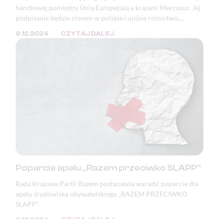
handlowej pomiędzy Unią Europejską a krajami Mercosur. Jej
podpisanie będzie ciosem w polskie i unijne rolnictwo,
bezpieczeństwo żywnościowe, a także katastrofą pod
9.12.2024
CZYTAJ DALEJ
względem ekologicznym, klimatycznym i demokratycznym.
Poparcie apelu „Razem przeciwko SLAPP”
Rada Krajowa Partii Razem postanawia wyrazić poparcie dla
apelu środowiska obywatelskiego „RAZEM PRZECIWKO
SLAPP”.