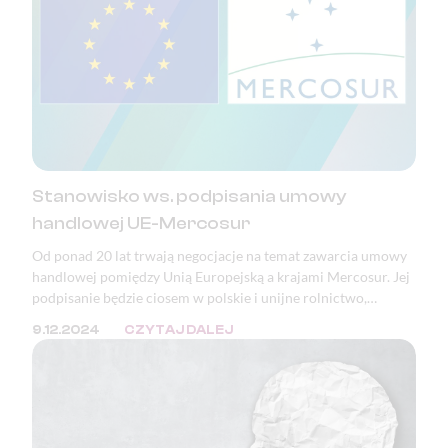
Stanowisko ws. podpisania umowy
handlowej UE-Mercosur
Od ponad 20 lat trwają negocjacje na temat zawarcia umowy
handlowej pomiędzy Unią Europejską a krajami Mercosur. Jej
podpisanie będzie ciosem w polskie i unijne rolnictwo,
bezpieczeństwo żywnościowe, a także katastrofą pod
9.12.2024
CZYTAJ DALEJ
względem ekologicznym, klimatycznym i demokratycznym.