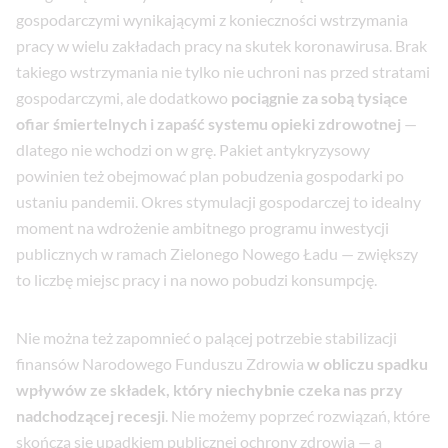
gospodarczymi wynikającymi z konieczności wstrzymania
pracy w wielu zakładach pracy na skutek koronawirusa. Brak
takiego wstrzymania nie tylko nie uchroni nas przed stratami
gospodarczymi, ale dodatkowo
pociągnie za sobą tysiące
ofiar śmiertelnych i zapaść systemu opieki zdrowotnej
—
dlatego nie wchodzi on w grę. Pakiet antykryzysowy
powinien też obejmować plan pobudzenia gospodarki po
ustaniu pandemii. Okres stymulacji gospodarczej to idealny
moment na wdrożenie ambitnego programu inwestycji
publicznych w ramach Zielonego Nowego Ładu — zwiększy
to liczbę miejsc pracy i na nowo pobudzi konsumpcję.
Nie można też zapomnieć o palącej potrzebie stabilizacji
finansów Narodowego Funduszu Zdrowia
w obliczu spadku
wpływów ze składek, który niechybnie czeka nas przy
nadchodzącej recesji
. Nie możemy poprzeć rozwiązań, które
skończą się upadkiem publicznej ochrony zdrowia — a