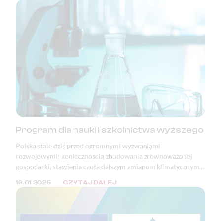
takie jak prawo obywateli państw członkowskich do
swobodnego przemieszczania się, nie są dziś należycie
chronione. Zjednoczona Europa bez kontroli granicznych —
jedno z największych osiągnięć pokojowej integracji
kontynentu — jest poświęcana dla bieżących celów
politycznych.
Program dla nauki i szkolnictwa wyższego
Polska staje dziś przed ogromnymi wyzwaniami
rozwojowymi: koniecznością zbudowania zrównoważonej
gospodarki, stawienia czoła dalszym zmianom klimatycznym i
adaptacją do tych, które już nastąpiły, a także pełnym
19.01.2025
CZYTAJ DALEJ
wykorzystaniem potencjału i szans wynikających z rewolucji
cyfrowej.