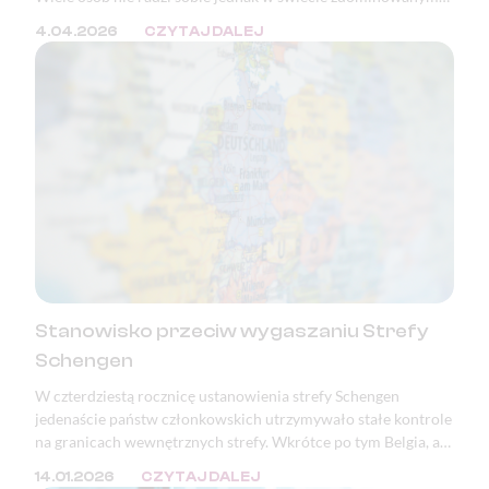
przez masę bodźców oraz ciągłą presję. W wielu krajach, w
4.04.2026
CZYTAJ DALEJ
tym w Polsce, zaburzenia psychiczne znajdują się w ścisłej
czołówce przyczyn wystawiania zwolnień lekarskich i
orzeczeń o niezdolności do pracy.
Stanowisko przeciw wygaszaniu Strefy
Schengen
W czterdziestą rocznicę ustanowienia strefy Schengen
jedenaście państw członkowskich utrzymywało stałe kontrole
na granicach wewnętrznych strefy. Wkrótce po tym Belgia, a
następnie Polska, ogłosiły zamiar wprowadzenia kontroli na
14.01.2026
CZYTAJ DALEJ
granicy z Niemcami. Podstawowe wolności Unii Europejskiej,