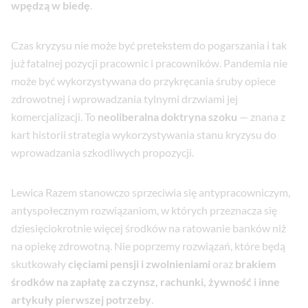
wpędzą w biedę
.
Czas kryzysu nie może być pretekstem do pogarszania i tak
już fatalnej pozycji pracownic i pracowników. Pandemia nie
może być wykorzystywana do przykręcania śruby opiece
zdrowotnej i wprowadzania tylnymi drzwiami jej
komercjalizacji. To
neoliberalna doktryna szoku
— znana z
kart historii strategia wykorzystywania stanu kryzysu do
wprowadzania szkodliwych propozycji.
Lewica Razem stanowczo sprzeciwia się antypracowniczym,
antyspołecznym rozwiązaniom, w których przeznacza się
dziesięciokrotnie więcej środków na ratowanie banków niż
na opiekę zdrowotną. Nie poprzemy rozwiązań, które będą
skutkowały
cięciami pensji i zwolnieniami
oraz
brakiem
środków na zapłatę za czynsz, rachunki, żywność i inne
artykuły pierwszej potrzeby
.