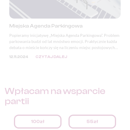
Miejska Agenda Parkingowa
Popieramy inicjatywę „Miejska Agenda Parkingowa”. Problem
parkowania budzi od lat mnóstwo emocji. Praktycznie każda
debata o mieście kończy się na liczeniu miejsc postojowych
lub zwracaniu uwagi na zastawione i zniszczone chodniki oraz
12.11.2024
CZYTAJ DALEJ
zdewastowaną zieleń. Mimo, że problem ten doskwiera
samorządom, to jego przyczyna tkwi w przepisach.
Wpłacam na
wsparcie
partii
100zł
55zł