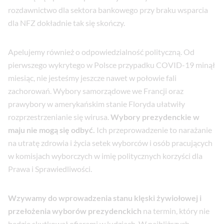
rozdawnictwo dla sektora bankowego przy braku wsparcia
dla NFZ dokładnie tak się skończy.
Apelujemy również o odpowiedzialność polityczną. Od
pierwszego wykrytego w Polsce przypadku COVID-19 minął
miesiąc, nie jesteśmy jeszcze nawet w połowie fali
zachorowań. Wybory samorządowe we Francji oraz
prawybory w amerykańskim stanie Floryda ułatwiły
rozprzestrzenianie się wirusa.
Wybory prezydenckie w
maju nie mogą się odbyć.
Ich przeprowadzenie to narażanie
na utratę zdrowia i życia setek wyborców i osób pracujących
w komisjach wyborczych w imię politycznych korzyści dla
Prawa i Sprawiedliwości.
Wzywamy do wprowadzenia stanu klęski żywiołowej i
przełożenia wyborów prezydenckich
na termin, który nie
będzie skutkował ofiarami w ludziach. W najbliższych