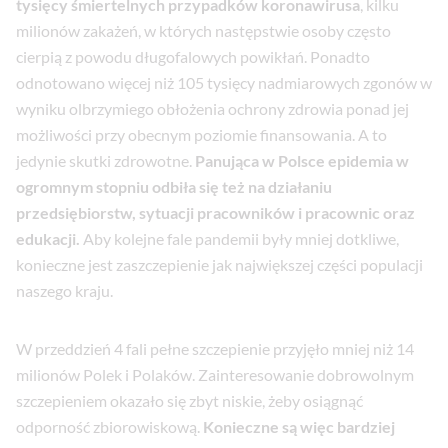
tysięcy śmiertelnych przypadków koronawirusa
, kilku
milionów zakażeń, w których następstwie osoby często
cierpią z powodu długofalowych powikłań. Ponadto
odnotowano więcej niż 105 tysięcy nadmiarowych zgonów w
wyniku olbrzymiego obłożenia ochrony zdrowia ponad jej
możliwości przy obecnym poziomie finansowania. A to
jedynie skutki zdrowotne.
Panująca w Polsce epidemia w
ogromnym stopniu odbiła się też na działaniu
przedsiębiorstw, sytuacji pracowników i pracownic oraz
edukacji.
Aby kolejne fale pandemii były mniej dotkliwe,
konieczne jest zaszczepienie jak największej części populacji
naszego kraju.
W przeddzień 4 fali pełne szczepienie przyjęło mniej niż 14
milionów Polek i Polaków. Zainteresowanie dobrowolnym
szczepieniem okazało się zbyt niskie, żeby osiągnąć
odporność zbiorowiskową.
Konieczne są więc bardziej