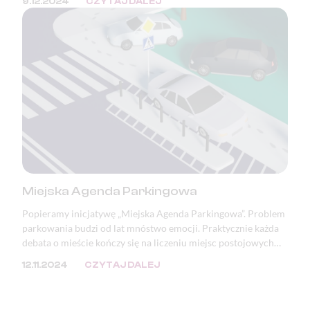
9.12.2024
CZYTAJ DALEJ
Miejska Agenda Parkingowa
Popieramy inicjatywę „Miejska Agenda Parkingowa”. Problem
parkowania budzi od lat mnóstwo emocji. Praktycznie każda
debata o mieście kończy się na liczeniu miejsc postojowych
lub zwracaniu uwagi na zastawione i zniszczone chodniki oraz
12.11.2024
CZYTAJ DALEJ
zdewastowaną zieleń. Mimo, że problem ten doskwiera
samorządom, to jego przyczyna tkwi w przepisach.