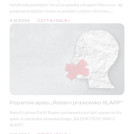
handlowej pomiędzy Unią Europejską a krajami Mercosur. Jej
podpisanie będzie ciosem w polskie i unijne rolnictwo,
bezpieczeństwo żywnościowe, a także katastrofą pod
9.12.2024
CZYTAJ DALEJ
względem ekologicznym, klimatycznym i demokratycznym.
Poparcie apelu „Razem przeciwko SLAPP”
Rada Krajowa Partii Razem postanawia wyrazić poparcie dla
apelu środowiska obywatelskiego „RAZEM PRZECIWKO
SLAPP”.