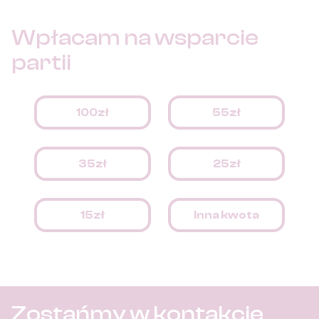
Wpłacam na
wsparcie
partii
100zł
55zł
35zł
25zł
15zł
Inna kwota
Zostańmy w kontakcie