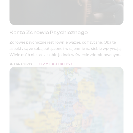
Karta Zdrowia Psychicznego
Zdrowie psychiczne jest równie ważne, co fizyczne. Oba te
aspekty są ze sobą połączone i wzajemnie na siebie wpływają.
Wiele osób nie radzi sobie jednak w świecie zdominowanym
przez masę bodźców oraz ciągłą presję. W wielu krajach, w
4.04.2026
CZYTAJ DALEJ
tym w Polsce, zaburzenia psychiczne znajdują się w ścisłej
czołówce przyczyn wystawiania zwolnień lekarskich i
orzeczeń o niezdolności do pracy.