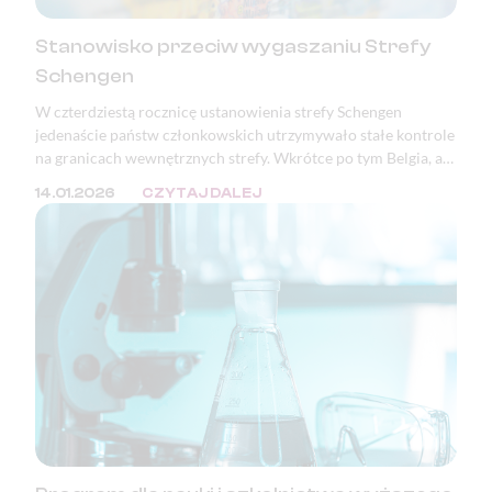
Stanowisko przeciw wygaszaniu Strefy
Schengen
W czterdziestą rocznicę ustanowienia strefy Schengen
jedenaście państw członkowskich utrzymywało stałe kontrole
na granicach wewnętrznych strefy. Wkrótce po tym Belgia, a
następnie Polska, ogłosiły zamiar wprowadzenia kontroli na
14.01.2026
CZYTAJ DALEJ
granicy z Niemcami. Podstawowe wolności Unii Europejskiej,
takie jak prawo obywateli państw członkowskich do
swobodnego przemieszczania się, nie są dziś należycie
chronione. Zjednoczona Europa bez kontroli granicznych —
jedno z największych osiągnięć pokojowej integracji
kontynentu — jest poświęcana dla bieżących celów
politycznych.