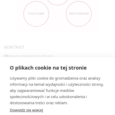
YOUTUBE
INSTAGRAM
KONTAKT
KONTAKT@PARTIARAZEM.PL
+48663483923
O plikach cookie na tej stronie
NOWY ŚWIAT 27
,
00-029
WARSZAWA
Używamy pliki cookie do gromadzenia oraz analizy
informacji na temat wydajności i użyteczności strony,
aby zagwarantować funkcje mediów
STRONY
społecznościowych i w celu udoskonalenia i
PROGRAM
FILARY
dostosowania treści oraz reklam.
Dowiedz się więcej
STANOWISKA
DOŁĄCZ