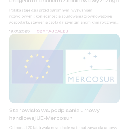
Program dla nauki i szkolnictwa wyższego
Polska staje dziś przed ogromnymi wyzwaniami
rozwojowymi: koniecznością zbudowania zrównoważonej
gospodarki, stawienia czoła dalszym zmianom klimatycznym i
adaptacją do tych, które już nastąpiły, a także pełnym
19.01.2025
CZYTAJ DALEJ
wykorzystaniem potencjału i szans wynikających z rewolucji
cyfrowej.
Stanowisko ws. podpisania umowy
handlowej UE-Mercosur
Od ponad 20 lat trwają negocjacje na temat zawarcia umowy