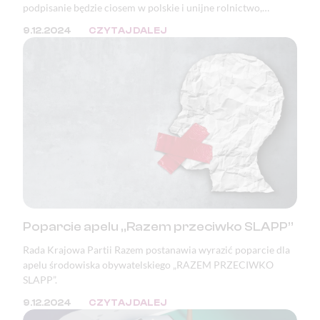
podpisanie będzie ciosem w polskie i unijne rolnictwo,
bezpieczeństwo żywnościowe, a także katastrofą pod
9.12.2024
CZYTAJ DALEJ
względem ekologicznym, klimatycznym i demokratycznym.
Poparcie apelu „Razem przeciwko SLAPP”
Rada Krajowa Partii Razem postanawia wyrazić poparcie dla
apelu środowiska obywatelskiego „RAZEM PRZECIWKO
SLAPP”.
9.12.2024
CZYTAJ DALEJ