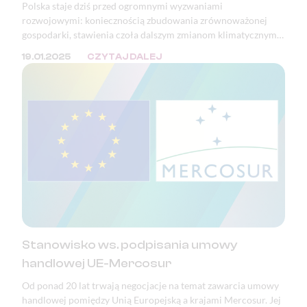
Polska staje dziś przed ogromnymi wyzwaniami
rozwojowymi: koniecznością zbudowania zrównoważonej
gospodarki, stawienia czoła dalszym zmianom klimatycznym i
adaptacją do tych, które już nastąpiły, a także pełnym
19.01.2025
CZYTAJ DALEJ
wykorzystaniem potencjału i szans wynikających z rewolucji
cyfrowej.
Stanowisko ws. podpisania umowy
handlowej UE-Mercosur
Od ponad 20 lat trwają negocjacje na temat zawarcia umowy
handlowej pomiędzy Unią Europejską a krajami Mercosur. Jej