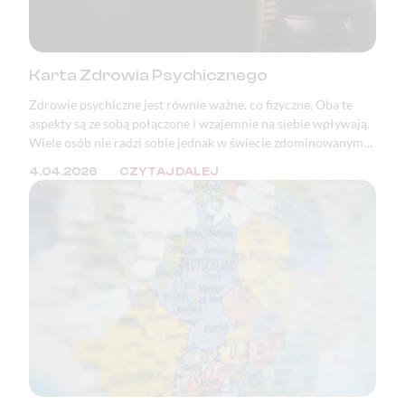
Karta Zdrowia Psychicznego
Zdrowie psychiczne jest równie ważne, co fizyczne. Oba te
aspekty są ze sobą połączone i wzajemnie na siebie wpływają.
Wiele osób nie radzi sobie jednak w świecie zdominowanym
przez masę bodźców oraz ciągłą presję. W wielu krajach, w
4.04.2026
CZYTAJ DALEJ
tym w Polsce, zaburzenia psychiczne znajdują się w ścisłej
czołówce przyczyn wystawiania zwolnień lekarskich i
orzeczeń o niezdolności do pracy.