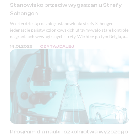
Stanowisko przeciw wygaszaniu Strefy
Schengen
W czterdziestą rocznicę ustanowienia strefy Schengen
jedenaście państw członkowskich utrzymywało stałe kontrole
na granicach wewnętrznych strefy. Wkrótce po tym Belgia, a
następnie Polska, ogłosiły zamiar wprowadzenia kontroli na
14.01.2026
CZYTAJ DALEJ
granicy z Niemcami. Podstawowe wolności Unii Europejskiej,
takie jak prawo obywateli państw członkowskich do
swobodnego przemieszczania się, nie są dziś należycie
chronione. Zjednoczona Europa bez kontroli granicznych —
jedno z największych osiągnięć pokojowej integracji
kontynentu — jest poświęcana dla bieżących celów
politycznych.
Program dla nauki i szkolnictwa wyższego