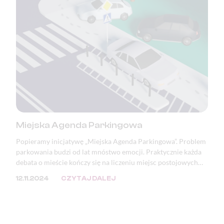
Miejska Agenda Parkingowa
Popieramy inicjatywę „Miejska Agenda Parkingowa”. Problem
parkowania budzi od lat mnóstwo emocji. Praktycznie każda
debata o mieście kończy się na liczeniu miejsc postojowych
lub zwracaniu uwagi na zastawione i zniszczone chodniki oraz
12.11.2024
CZYTAJ DALEJ
zdewastowaną zieleń. Mimo, że problem ten doskwiera
samorządom, to jego przyczyna tkwi w przepisach.