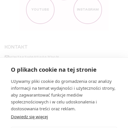
YOUTUBE
INSTAGRAM
KONTAKT
KONTAKT@PARTIARAZEM.PL
+48663483923
O plikach cookie na tej stronie
NOWY ŚWIAT 27
,
00-029
WARSZAWA
Używamy pliki cookie do gromadzenia oraz analizy
informacji na temat wydajności i użyteczności strony,
aby zagwarantować funkcje mediów
STRONY
społecznościowych i w celu udoskonalenia i
PROGRAM
FILARY
dostosowania treści oraz reklam.
Dowiedz się więcej
STANOWISKA
DOŁĄCZ