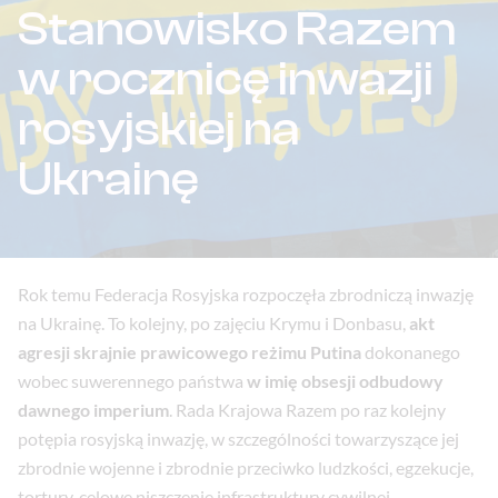
Stanowisko Razem
w rocznicę inwazji
rosyjskiej na
Ukrainę
Rok temu Federacja Rosyjska rozpoczęła zbrodniczą inwazję
na Ukrainę. To kolejny, po zajęciu Krymu i Donbasu,
akt
agresji skrajnie prawicowego reżimu Putina
dokonanego
wobec suwerennego państwa
w imię obsesji odbudowy
dawnego imperium
. Rada Krajowa Razem po raz kolejny
potępia rosyjską inwazję, w szczególności towarzyszące jej
zbrodnie wojenne i zbrodnie przeciwko ludzkości, egzekucje,
tortury, celowe niszczenie infrastruktury cywilnej,